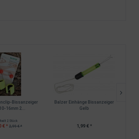
nclip-Bissanzeiger
Balzer Einhänge Bissanzeiger
Bal
10-16mm 2...
Gelb
nhalt
2 Stück
0 € *
1,99 € *
2,99 € *