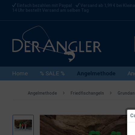
Einfach bezahlen mit Paypal
Versand ab 1,99 € bei Kleina
14 Uhr bestellt Versand am selben Tag
Home
% SALE %
Angelmethode
An
Angelmethode
Friedfischangeln
Grundan
Co