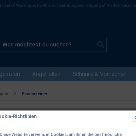
rtikel
Warenpost 2,90 € mit Sendungsverfolgung
Ab 49€ Versan
gelruten
Angelrollen
Schnüre & Vorfächer
geln
Bissanzeiger
okie-Richtlinien
Balzer Einhä
Diese Website verwendet Cookies, um Ihnen die bestmögliche