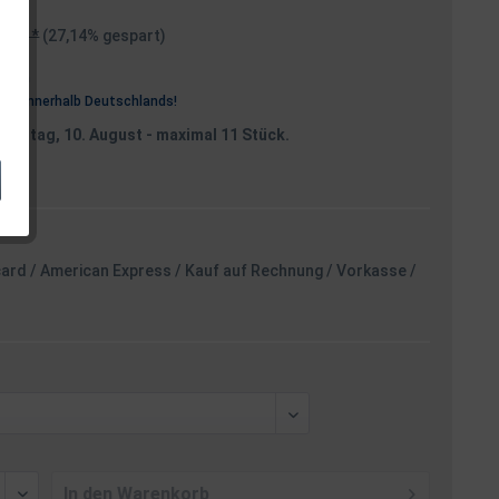
99 € *
(27,14% gespart)
osten
rei
innerhalb Deutschlands!
Montag, 10. August
- maximal 11 Stück.
card / American Express / Kauf auf Rechnung / Vorkasse /
In den
Warenkorb