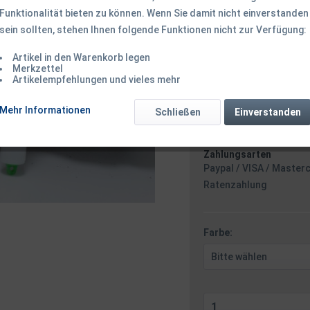
Funktionalität bieten zu können. Wenn Sie damit nicht einverstanden
1,45 € *
1,
sein sollten, stehen Ihnen folgende Funktionen nicht zur Verfügung:
Inhalt:
1 Stück
inkl. MwSt.
zzgl. Versandk
Artikel in den Warenkorb legen
Ab 49 EUR Versandkostenf
Merkzettel
Artikelempfehlungen und vieles mehr
Versand am 
Mehr Informationen
Schließen
Einverstanden
Zahlungsarten
Paypal / VISA / Master
Ratenzahlung
Farbe: