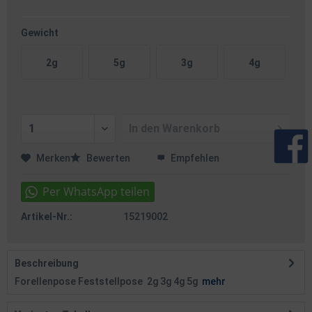
Gewicht
2g
5g
3g
4g
In den
Warenkorb
Merken
Bewerten
Empfehlen
Artikel-Nr.:
15219002
Beschreibung
Forellenpose Feststellpose 2g 3g 4g 5g
mehr