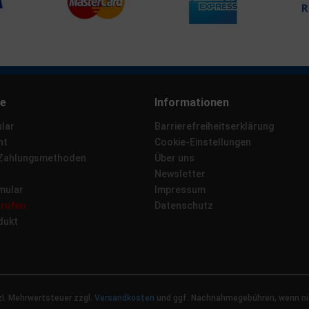
ce
Informationen
lar
Barrierefreiheitserklärung
ht
Cookie-Einstellungen
 Zahlungsmethoden
Über uns
Newsletter
mular
Impressum
rrufen
Datenschutz
dukt
tzl. Mehrwertsteuer zzgl.
Versandkosten
und ggf. Nachnahmegebühren, wenn ni