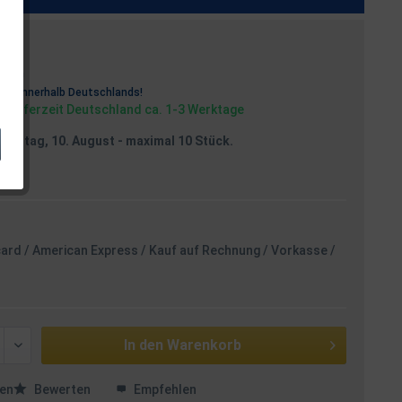
osten
rei
innerhalb Deutschlands!
, Lieferzeit Deutschland ca. 1-3 Werktage
Montag, 10. August
- maximal 10 Stück.
card / American Express / Kauf auf Rechnung / Vorkasse /
In den
Warenkorb
en
Bewerten
Empfehlen