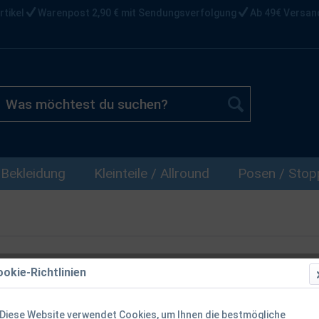
rtikel
Warenpost 2,90 € mit Sendungsverfolgung
Ab 49€ Versan
Bekleidung
Kleinteile / Allround
Posen / Stopp
okie-Richtlinien
Balzer Editi
Brandungssy
Diese Website verwendet Cookies, um Ihnen die bestmögliche