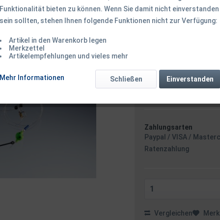
Funktionalität bieten zu können. Wenn Sie damit nicht einverstanden
sein sollten, stehen Ihnen folgende Funktionen nicht zur Verfügung:
2,90 € *
Artikel in den Warenkorb legen
inkl. MwSt.
zzgl. Versandk
Merkzettel
Ab 49 EUR Versandkostenf
Artikelempfehlungen und vieles mehr
Sofort versandfertig
Versand am 
Mehr Informationen
Schließen
Einverstanden
Zahlungsarten
Paypal / VISA / Master
Ratenzahlung
Vergleichen
Merk