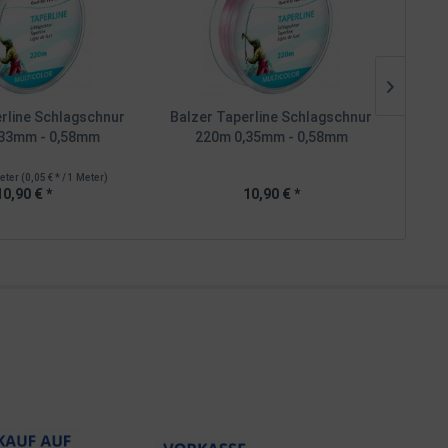
rline Schlagschnur
Balzer Taperline Schlagschnur
Bal
,33mm - 0,58mm
220m 0,35mm - 0,58mm
eter
(0,05 € * / 1 Meter)
I
10,90 € *
10,90 € *