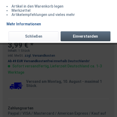
Artikel in den Warenkorb legen
Merkzettel
Artikelempfehlungen und vieles mehr
Balzer Naturködersystem Pink
Mehr Informationen
Tube 1,00m
Schließen
Einverstanden
3,99 € *
Inhalt:
1 Stück
inkl. MwSt.
zzgl. Versandkosten
Ab 49 EUR Versandkostenfrei
innerhalb Deutschlands!
Sofort versandfertig, Lieferzeit Deutschland ca. 1-3
Werktage
Versand am Montag, 10. August
- maximal 1
Stück.
Zahlungsarten
Paypal / VISA / Mastercard / American Express / Kauf auf