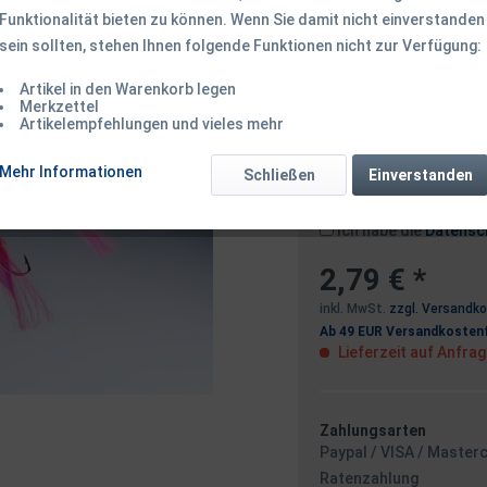
Funktionalität bieten zu können. Wenn Sie damit nicht einverstanden
sein sollten, stehen Ihnen folgende Funktionen nicht zur Verfügung:
Dieser Artikel 
Artikel in den Warenkorb legen
Merkzettel
Artikelempfehlungen und vieles mehr
Benachrichtigen
Mehr Informationen
Schließen
Einverstanden
Ich habe die
Datensc
2,79 € *
inkl. MwSt.
zzgl. Versandk
Ab 49 EUR Versandkostenf
Lieferzeit auf Anfra
Zahlungsarten
Paypal / VISA / Master
Ratenzahlung