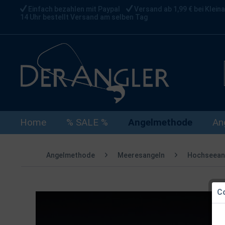
Einfach bezahlen mit Paypal
Versand ab 1,99 € bei Kleina
14 Uhr bestellt Versand am selben Tag
Home
% SALE %
Angelmethode
An
Angelmethode
Meeresangeln
Hochseean
Co