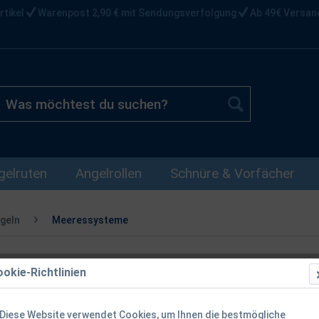
rtikel
Warenpost 2,90 € mit Sendungsverfolgung
Ab 49€ Versan
gelruten
Angelrollen
Schnüre & Vorfächer
geln
Meeressysteme
okie-Richtlinien
Balzer Edit
Makrelenvor
Diese Website verwendet Cookies, um Ihnen die bestmögliche