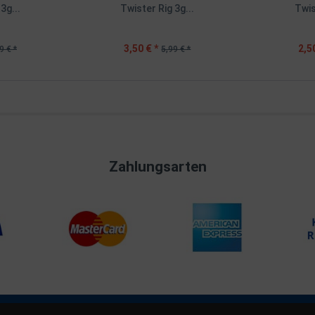
3g...
Twister Rig 3g...
Twis
3,50 € *
2,5
9 € *
5,99 € *
Zahlungsarten