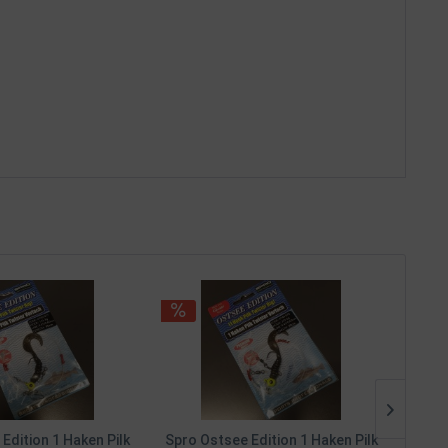
TIPP
Edition 1 Haken Pilk
Spro Ostsee Edition 1 Haken Pilk
Balz