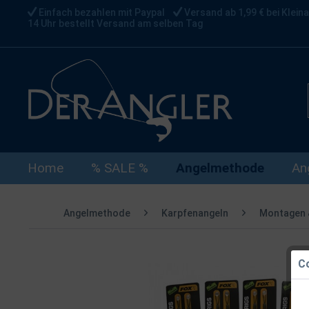
Einfach bezahlen mit Paypal
Versand ab 1,99 € bei Kleina
14 Uhr bestellt Versand am selben Tag
Home
% SALE %
Angelmethode
An
Angelmethode
Karpfenangeln
Montagen 
Co