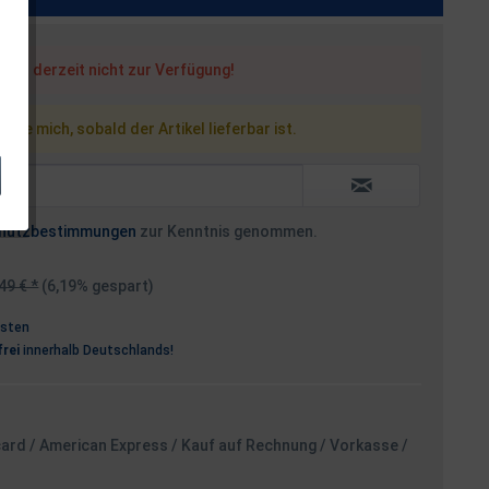
steht derzeit nicht zur Verfügung!
 Sie mich, sobald der Artikel lieferbar ist.
hutzbestimmungen
zur Kenntnis genommen.
49 € *
(6,19% gespart)
osten
rei
innerhalb Deutschlands!
card / American Express / Kauf auf Rechnung / Vorkasse /