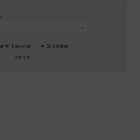
e:
en
Bewerten
Empfehlen
CCR138