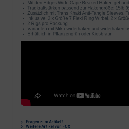
Mit den Edges Wide Gape Beaked Haken gebun
Tragkraftstärken passend zur Hakengröße: 15lb (6.
Zusätzlich mit Trans Khaki Anti-Tangle Sleeves, 
Inklusive: 2 x Größe 7 Flexi Ring Wirbel, 2 x G
2 Rigs pro Packung
Varianten mit Mikrowiderhaken und widerhakenlo
Erhältlich in Pflanzengrün oder Kiesbraun
Fragen zum Artikel?
Weitere Artikel von FOX