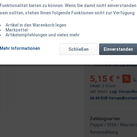
Funktionalität bieten zu können. Wenn Sie damit nicht einverstanden
sein sollten, stehen Ihnen folgende Funktionen nicht zur Verfügung:
Dieser Artikel 
Artikel in den Warenkorb legen
Merkzettel
Artikelempfehlungen und vieles mehr
Benachrichtigen
Mehr Informationen
Schließen
Einverstanden
Ich habe die
Datensc
5,15 € *
5,
Inhalt:
2 Stück
inkl. MwSt.
zzgl. Versandk
Ab 49 EUR Versandkostenf
Zahlungsarten
Paypal / VISA / Master
Ratenzahlung