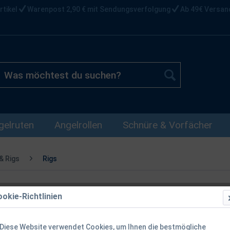
rtikel
Warenpost 2,90 € mit Sendungsverfolgung
Ab 49€ Versan
gelruten
Angelrollen
Schnüre & Vorfächer
& Rigs
Rigs
okie-Richtlinien
Fox Edges W
Green Größe 
Diese Website verwendet Cookies, um Ihnen die bestmögliche