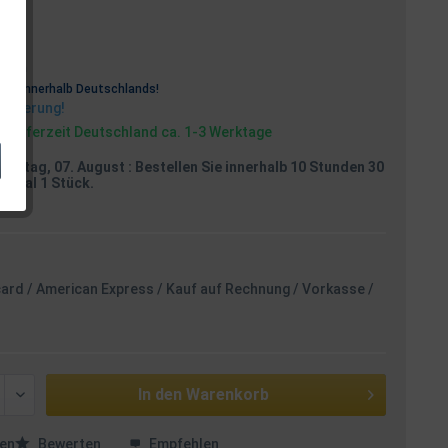
osten
rei
innerhalb Deutschlands!
Lieferung!
, Lieferzeit Deutschland ca. 1-3 Werktage
reitag, 07. August
: Bestellen Sie innerhalb 10 Stunden 30
aximal 1 Stück.
card / American Express / Kauf auf Rechnung / Vorkasse /
In den
Warenkorb
en
Bewerten
Empfehlen