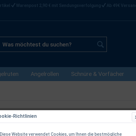
rtikel
Warenpost 2,90 € mit Sendungsverfolgung
Ab 49€ Versan
elruten
Angelrollen
Schnüre & Vorfächer
okie-Richtlinien
Korda Limite
Diese Website verwendet Cookies, um Ihnen die bestmögliche