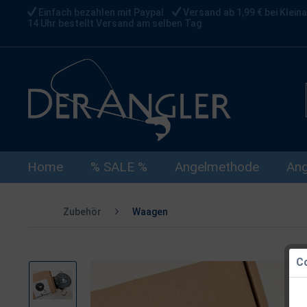
Einfach bezahlen mit Paypal
Versand ab 1,99 € bei Kleina
14 Uhr bestellt Versand am selben Tag
Home
% SALE %
Angelmethode
Ang
Zubehör
Waagen
Co