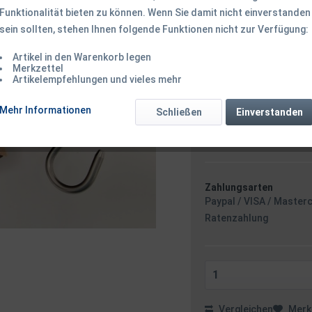
Funktionalität bieten zu können. Wenn Sie damit nicht einverstanden
94,50 € *
sein sollten, stehen Ihnen folgende Funktionen nicht zur Verfügung:
Inhalt:
1 Stück
inkl. MwSt.
zzgl. Versandk
Artikel in den Warenkorb legen
Ab 49 EUR Versandkostenf
Merkzettel
Versandkostenfreie 
Artikelempfehlungen und vieles mehr
Sofort versandfertig
Mehr Informationen
Schließen
Einverstanden
Versand am F
Minuten
- m
Zahlungsarten
Paypal / VISA / Master
Ratenzahlung
Vergleichen
Merk