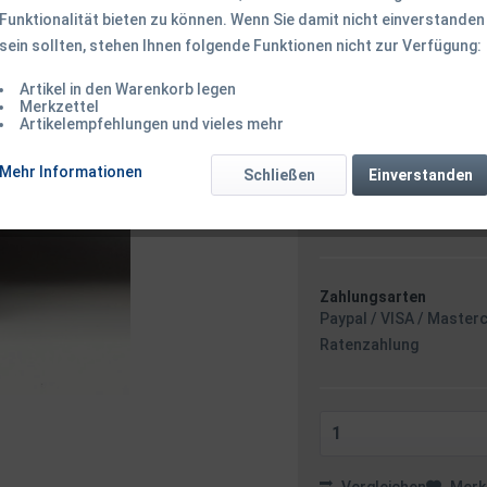
Funktionalität bieten zu können. Wenn Sie damit nicht einverstanden
sein sollten, stehen Ihnen folgende Funktionen nicht zur Verfügung:
7,50 € *
Inhalt:
8 Stück (0,94 € * / 
Artikel in den Warenkorb legen
inkl. MwSt.
zzgl. Versandk
Merkzettel
Artikelempfehlungen und vieles mehr
Ab 49 EUR Versandkostenf
Sofort versandfertig
Mehr Informationen
Schließen
Einverstanden
Versand am 
Zahlungsarten
Paypal / VISA / Master
Ratenzahlung