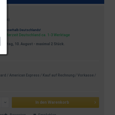
1 Stück)
osten
rei
innerhalb Deutschlands!
, Lieferzeit Deutschland ca. 1-3 Werktage
Montag, 10. August
- maximal 2 Stück.
card / American Express / Kauf auf Rechnung / Vorkasse /
In den
Warenkorb