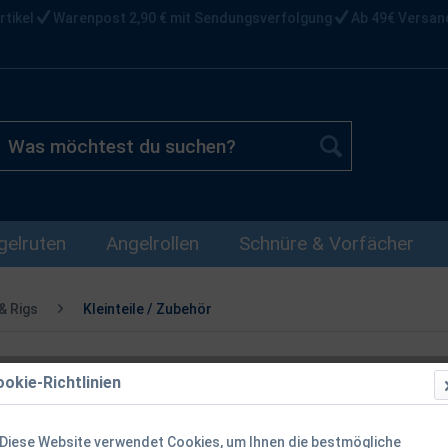
rtikel
Warenpost 2,90 € mit Sendungsverfolgung
Ab 49€ Versan
gelruten
Angelrollen
Schnüre & Vorfächer
& Rigs
Kleinteile / Zubehör
okie-Richtlinien
Korda Hybrid
Stück
Diese Website verwendet Cookies, um Ihnen die bestmögliche