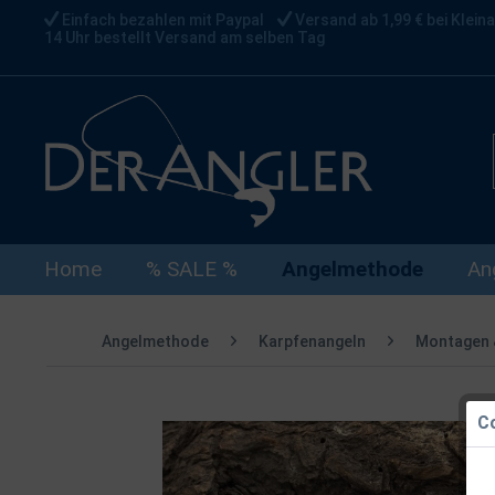
Einfach bezahlen mit Paypal
Versand ab 1,99 € bei Kleina
14 Uhr bestellt Versand am selben Tag
Home
% SALE %
Angelmethode
An
Angelmethode
Karpfenangeln
Montagen 
Co