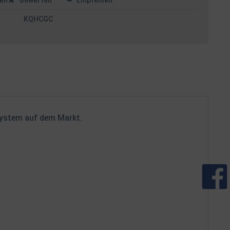
en
Bewerten
Empfehlen
KQHCGC
-System auf dem Markt.