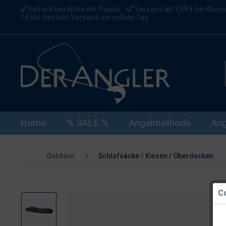
Einfach bezahlen mit Paypal
Versand ab 1,99 € bei Kleina
14 Uhr bestellt Versand am selben Tag
Home
% SALE %
Angelmethode
Ang
Outdoor
Schlafsäcke / Kissen / Überdecken
Co