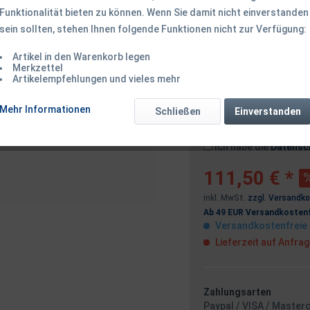
Funktionalität bieten zu können. Wenn Sie damit nicht einverstanden
sein sollten, stehen Ihnen folgende Funktionen nicht zur Verfügung:
Dieser Artikel 
Artikel in den Warenkorb legen
Merkzettel
Artikelempfehlungen und vieles mehr
Benachrichtigen
Mehr Informationen
Schließen
Einverstanden
Ich habe die
Datensc
111,50 € *
inkl. MwSt.
zzgl. Versandk
Ab 49 EUR Versandkostenf
Versandkostenfreie 
Lieferzeit auf Anfra
Zahlungsarten
Paypal / VISA / Master