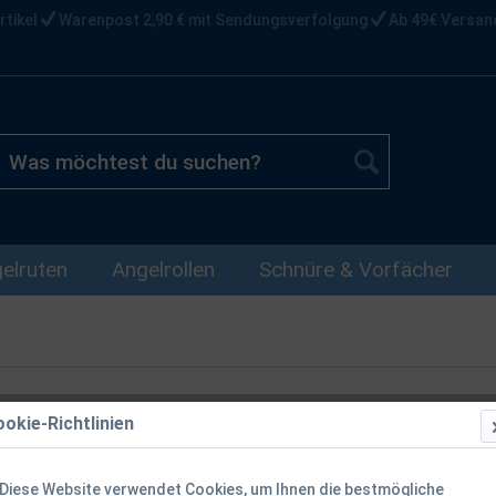
rtikel
Warenpost 2,90 € mit Sendungsverfolgung
Ab 49€ Versan
elruten
Angelrollen
Schnüre & Vorfächer
okie-Richtlinien
Fox R1 Camo
3,1kg
Diese Website verwendet Cookies, um Ihnen die bestmögliche