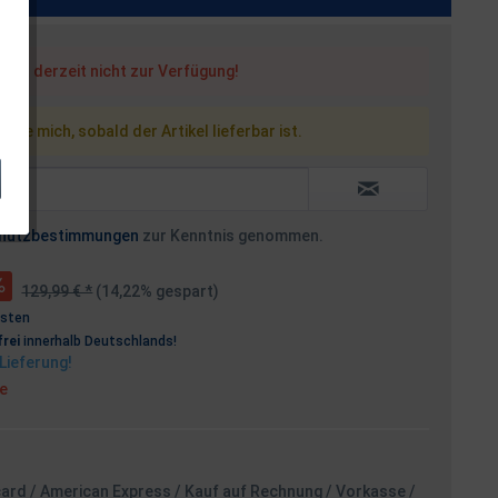
steht derzeit nicht zur Verfügung!
 Sie mich, sobald der Artikel lieferbar ist.
hutzbestimmungen
zur Kenntnis genommen.
129,99 € *
(14,22% gespart)
osten
rei
innerhalb Deutschlands!
Lieferung!
ge
card / American Express / Kauf auf Rechnung / Vorkasse /