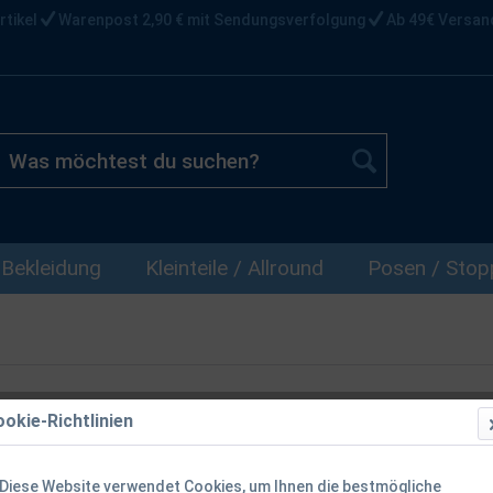
rtikel
Warenpost 2,90 € mit Sendungsverfolgung
Ab 49€ Versan
Bekleidung
Kleinteile / Allround
Posen / Stopp
okie-Richtlinien
Deeper Flexi
Diese Website verwendet Cookies, um Ihnen die bestmögliche