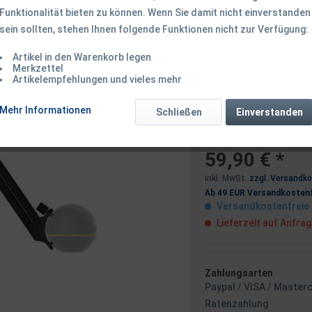
Funktionalität bieten zu können. Wenn Sie damit nicht einverstanden
Dieser Artikel 
sein sollten, stehen Ihnen folgende Funktionen nicht zur Verfügung:
Artikel in den Warenkorb legen
Benachrichtigen
Merkzettel
Artikelempfehlungen und vieles mehr
Mehr Informationen
Schließen
Einverstanden
Ich habe die
Datensc
59,90 € *
inkl. MwSt.
zzgl. Versandk
Ab 49 EUR Versandkostenf
Versandkostenfreie 
Lieferzeit auf Anfra
Zahlungsarten
Paypal / VISA / Master
Ratenzahlung