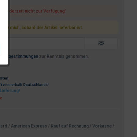
steht derzeit nicht zur Verfügung!
 Sie mich, sobald der Artikel lieferbar ist.
hutzbestimmungen
zur Kenntnis genommen.
osten
rei
innerhalb Deutschlands!
Lieferung!
ge
card / American Express / Kauf auf Rechnung / Vorkasse /