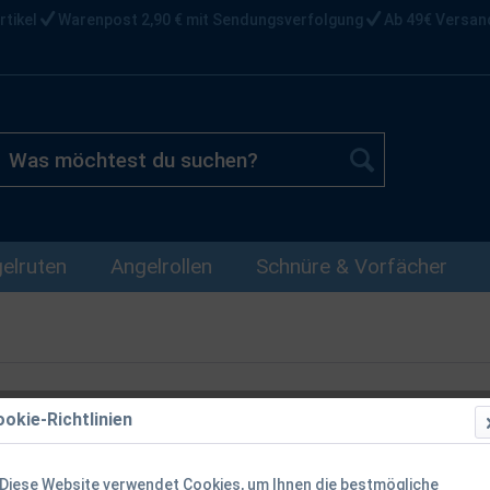
rtikel
Warenpost 2,90 € mit Sendungsverfolgung
Ab 49€ Versan
elruten
Angelrollen
Schnüre & Vorfächer
okie-Richtlinien
Delphin Boo
Diese Website verwendet Cookies, um Ihnen die bestmögliche