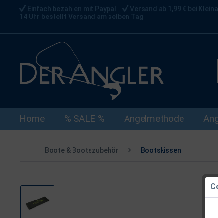
Einfach bezahlen mit Paypal
Versand ab 1,99 € bei Kleina
14 Uhr bestellt Versand am selben Tag
Home
% SALE %
Angelmethode
Ang
Boote & Bootszubehör
Bootskissen
Co