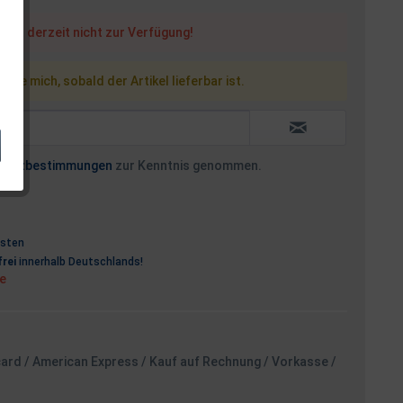
steht derzeit nicht zur Verfügung!
 Sie mich, sobald der Artikel lieferbar ist.
hutzbestimmungen
zur Kenntnis genommen.
osten
rei
innerhalb Deutschlands!
ge
card / American Express / Kauf auf Rechnung / Vorkasse /