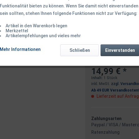
Funktionalität bieten zu können. Wenn Sie damit nicht einverstanden
Dieser Artikel 
sein sollten, stehen Ihnen folgende Funktionen nicht zur Verfügung:
Artikel in den Warenkorb legen
Benachrichtigen
Merkzettel
Artikelempfehlungen und vieles mehr
Mehr Informationen
Schließen
Einverstanden
Ich habe die
Datensc
14,99 € *
Inhalt:
1 Stück
inkl. MwSt.
zzgl. Versandk
Ab 49 EUR Versandkostenf
Lieferzeit auf Anfra
Zahlungsarten
Paypal / VISA / Master
Ratenzahlung