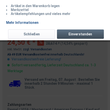
Artikel in den Warenkorb legen
Merkzettel
Artikelempfehlungen und vieles mehr
Shimano Tribal Tactical Buzzer
Mehr Informationen
Bar Bag ABVERKAUF
Schließen
Einverstanden
24,50 € *
28,67 € *
(14,54% gespart)
inkl. MwSt.
zzgl. Versandkosten
Ab 49 EUR Versandkostenfrei
innerhalb Deutschlands!
Versandkostenfreie Lieferung!
Sofort versandfertig, Lieferzeit Deutschland ca. 1-3
Werktage
Versand am Freitag, 07. August
: Bestellen Sie
innerhalb 2 Stunden 9 Minuten
- maximal 1
Stück.
Zahlungsarten
Paypal / VISA / Mastercard / American Express / Kauf auf