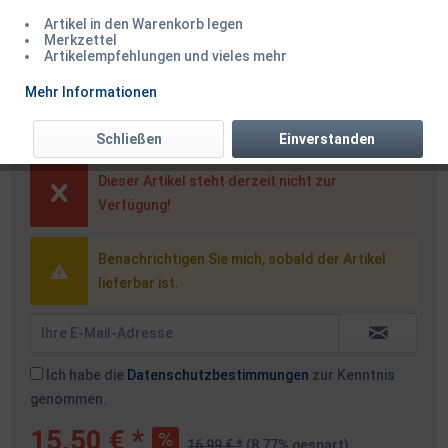
Artikel in den Warenkorb legen
Merkzettel
Artikelempfehlungen und vieles mehr
Savage Gear Neopren Half
Mehr Informationen
Finger Black Größe M L XL
Schließen
Einverstanden
Dieser Artikel steht derzeit nicht zur
Verfügung!
Benachrichtigen Sie mich, sobald der Artikel
lieferbar ist.
Ich habe die
Datenschutzbestimmungen
zur Kenntnis
genommen.
15,50 € *
16,99 € *
(8,77% gespart)