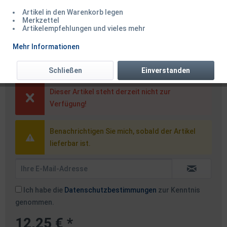
Artikel in den Warenkorb legen
Merkzettel
Artikelempfehlungen und vieles mehr
Fox Black Label Bobbin Orange
Mehr Informationen
Bissanzeiger
Schließen
Einverstanden
Dieser Artikel steht derzeit nicht zur
Verfügung!
Benachrichtigen Sie mich, sobald der Artikel
lieferbar ist.
Ich habe die
Datenschutzbestimmungen
zur Kenntnis
genommen.
12,25 € *