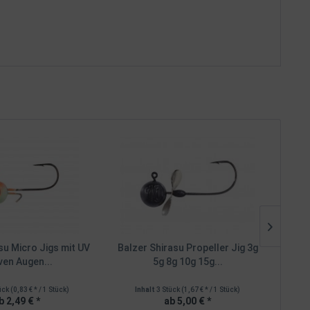
su Micro Jigs mit UV
Balzer Shirasu Propeller Jig 3g
Balze
ven Augen...
5g 8g 10g 15g...
ück
(0,83 € * / 1 Stück)
Inhalt
3 Stück
(1,67 € * / 1 Stück)
b 2,49 € *
ab 5,00 € *