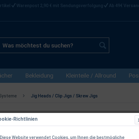
rtikel
Warenpost 2,90 € mit Sendungsverfolgung
Ab 49€ Versan
ächer
Bekleidung
Kleinteile / Allround
Pos
 Systeme
Jig Heads / Clip Jigs / Skrew Jigs
okie-Richtlinien
Balzer Shiras
4g
Diese Website verwendet Cookies, um Ihnen die bestmögliche