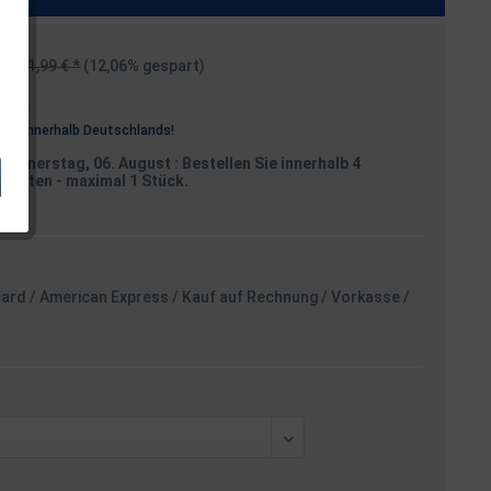
1,99 € *
(12,06% gespart)
osten
rei
innerhalb Deutschlands!
Donnerstag, 06. August
: Bestellen Sie innerhalb 4
Minuten
- maximal 1 Stück.
card / American Express / Kauf auf Rechnung / Vorkasse /