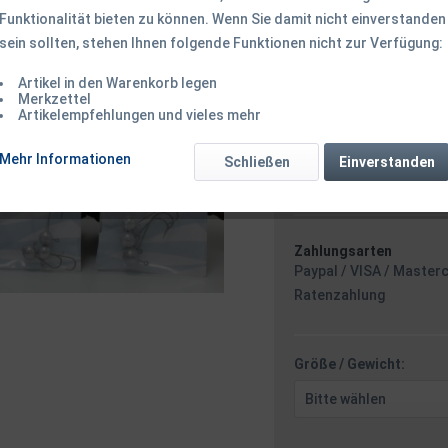
Funktionalität bieten zu können. Wenn Sie damit nicht einverstanden
sein sollten, stehen Ihnen folgende Funktionen nicht zur Verfügung:
ab 1,75 € *
Inhalt:
3 Stück
Artikel in den Warenkorb legen
Merkzettel
inkl. MwSt.
zzgl. Versandk
Artikelempfehlungen und vieles mehr
Ab 49 EUR Versandkostenf
Versand am 
Mehr Informationen
Schließen
Einverstanden
Stunden 14 
Zahlungsarten
Paypal / VISA / Master
Ratenzahlung
Größe / Gewicht: