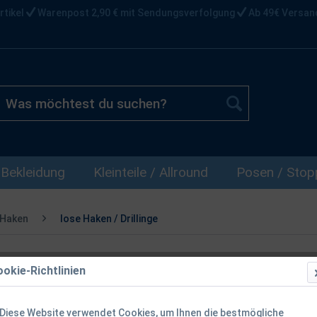
rtikel
Warenpost 2,90 € mit Sendungsverfolgung
Ab 49€ Versan
Bekleidung
Kleinteile / Allround
Posen / Stopp
 Haken
lose Haken / Drillinge
okie-Richtlinien
Balzer Camte
Diese Website verwendet Cookies, um Ihnen die bestmögliche