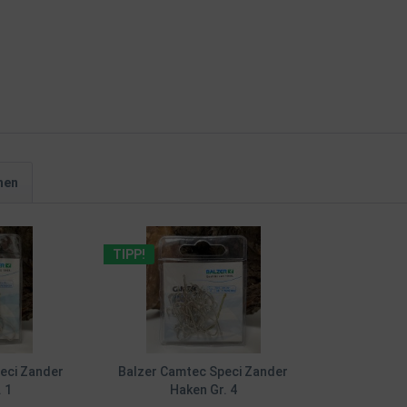
hen
TIPP!
eci Zander
Balzer Camtec Speci Zander
 1
Haken Gr. 4