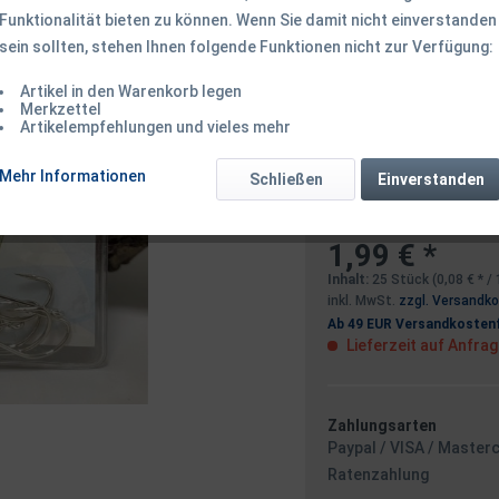
Funktionalität bieten zu können. Wenn Sie damit nicht einverstanden
Dieser Artikel 
sein sollten, stehen Ihnen folgende Funktionen nicht zur Verfügung:
Artikel in den Warenkorb legen
Benachrichtigen
Merkzettel
Artikelempfehlungen und vieles mehr
Mehr Informationen
Schließen
Einverstanden
Ich habe die
Datensc
1,99 € *
Inhalt:
25 Stück (0,08 € * /
inkl. MwSt.
zzgl. Versandk
Ab 49 EUR Versandkostenf
Lieferzeit auf Anfra
Zahlungsarten
Paypal / VISA / Master
Ratenzahlung