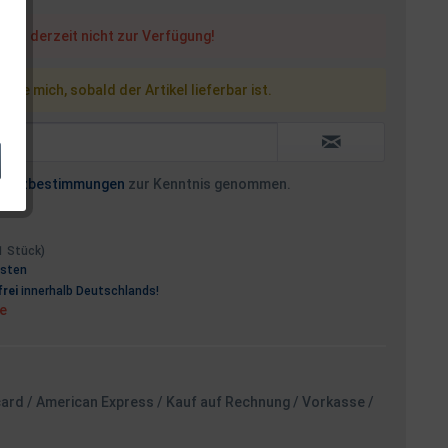
steht derzeit nicht zur Verfügung!
 Sie mich, sobald der Artikel lieferbar ist.
hutzbestimmungen
zur Kenntnis genommen.
 1 Stück)
osten
rei
innerhalb Deutschlands!
ge
card / American Express / Kauf auf Rechnung / Vorkasse /