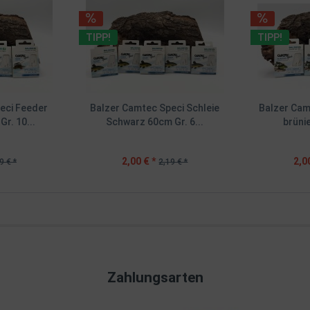
TIPP!
TIPP!
eci Feeder
Balzer Camtec Speci Schleie
Balzer Cam
r. 10...
Schwarz 60cm Gr. 6...
brünie
2,00 € *
2,0
9 € *
2,19 € *
Zahlungsarten