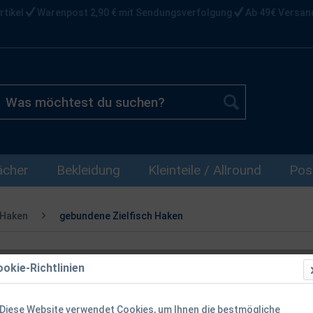
rtikel
Warenpost 2,90 € mit Sendungsverfolgung
Ab 49€ Versan
ächer
Bekleidung
Kleinteile / Allround
Pos
 Haken
gebundene Zielfisch Haken
okie-Richtlinien
Balzer Camte
8 10 12 14 1
Diese Website verwendet Cookies, um Ihnen die bestmögliche