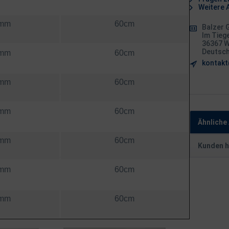
Weitere A
2mm
60cm
Balzer
Im Tiege
36367 W
Deutsc
0mm
60cm
kontakt
8mm
60cm
6mm
60cm
Ähnliche 
4mm
60cm
Kunden h
2mm
60cm
0mm
60cm