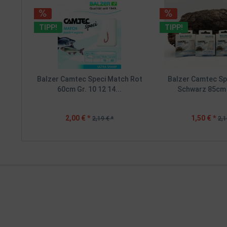
TIPP!
TIPP!
Balzer Camtec Speci Match Rot
Balzer Camtec Sp
60cm Gr. 10 12 14...
Schwarz 85cm G
2,00 € *
1,50 € *
2,19 € *
2,1