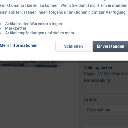
Funktionalität bieten zu können. Wenn Sie damit nicht einverstanden
sein sollten, stehen Ihnen folgende Funktionen nicht zur Verfügung:
2,00 € *
2,
Artikel in den Warenkorb legen
inkl. MwSt.
zzgl. Versandk
Merkzettel
Ab 49 EUR Versandkostenf
Artikelempfehlungen und vieles mehr
Versand am 
Mehr Informationen
Schließen
Einverstanden
Zahlungsarten
Paypal / VISA / Master
Ratenzahlung
Größe: