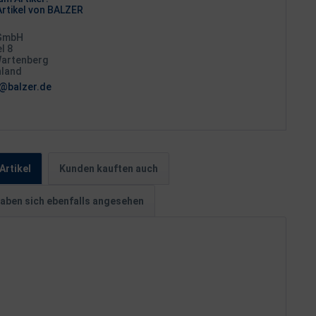
rtikel von BALZER
 GmbH
l 8
artenberg
hland
@balzer.de
Artikel
Kunden kauften auch
aben sich ebenfalls angesehen