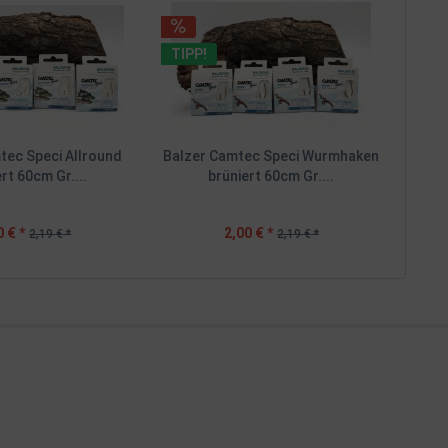
TIPP!
tec Speci Allround
Balzer Camtec Speci Wurmhaken
rt 60cm Gr....
brüniert 60cm Gr....
0 € *
2,00 € *
2,19 € *
2,19 € *