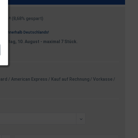
19 € *
(8,68% gespart)
osten
rei
innerhalb Deutschlands!
Montag, 10. August
- maximal 7 Stück.
card / American Express / Kauf auf Rechnung / Vorkasse /