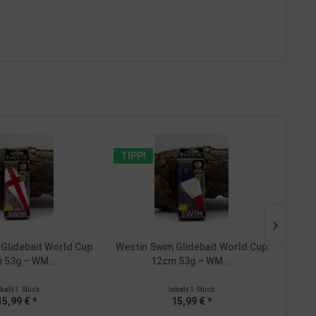
TIPP!
TIPP
Glidebait World Cup
Westin Swim Glidebait World Cup
Westi
 53g – WM...
12cm 53g – WM...
nhalt
1 Stück
Inhalt
1 Stück
15,99 € *
15,99 € *