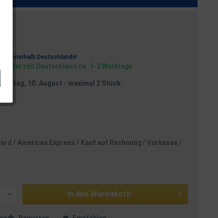
osten
rei
innerhalb Deutschlands!
, Lieferzeit Deutschland ca. 1-3 Werktage
Montag, 10. August
- maximal 2 Stück.
card / American Express / Kauf auf Rechnung / Vorkasse /
In den
Warenkorb