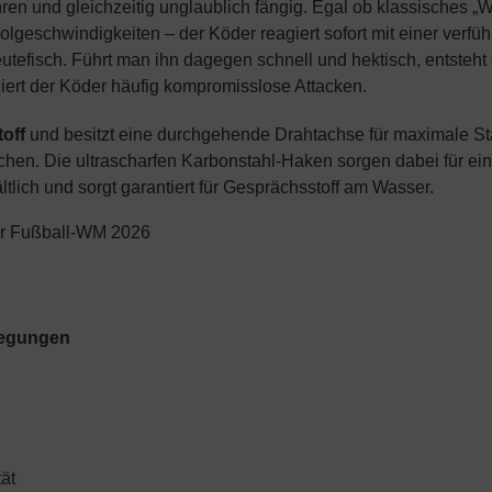
hren und gleichzeitig unglaublich fängig. Egal ob klassisches „
geschwindigkeiten – der Köder reagiert sofort mit einer verfüh
utefisch. Führt man ihn dagegen schnell und hektisch, entsteht d
ert der Köder häufig kompromisslose Attacken.
off
und besitzt eine durchgehende Drahtachse für maximale Stab
chen. Die ultrascharfen Karbonstahl-Haken sorgen dabei für ei
tlich und sorgt garantiert für Gesprächsstoff am Wasser.
ur Fußball-WM 2026
egungen
tät