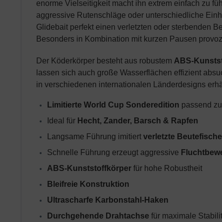
enorme Vielseitigkeit macht ihn extrem einfach zu fü
aggressive Rutenschläge oder unterschiedliche Einhol
Glidebait perfekt einen verletzten oder sterbenden Be
Besonders in Kombination mit kurzen Pausen provozi
Der Köderkörper besteht aus robustem
ABS-Kunstst
lassen sich auch große Wasserflächen effizient absu
in verschiedenen internationalen Länderdesigns erhäl
Limitierte World Cup Sonderedition
 passend z
Ideal für 
Hecht, Zander, Barsch & Rapfen
Langsame Führung imitiert 
verletzte Beutefische
Schnelle Führung erzeugt aggressive 
Fluchtbew
ABS-Kunststoffkörper
 für hohe Robustheit
Bleifreie Konstruktion
Ultrascharfe Karbonstahl-Haken
Durchgehende Drahtachse
 für maximale Stabili