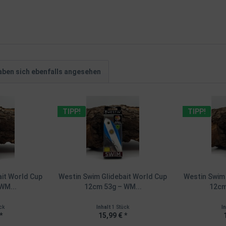
ben sich ebenfalls angesehen
TIPP!
TIPP!
ait World Cup
Westin Swim Glidebait World Cup
Westin Swim 
WM...
12cm 53g – WM...
12cm
ck
Inhalt
1 Stück
I
*
15,99 € *