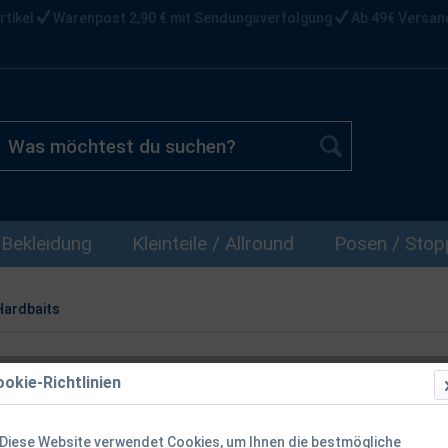
rtikel
Warenpost 2,90 € mit Sendungsverfolgung
Ab 49€ Versan
Bekleidung
Kleinteile / Allround
Posen / Stopp
Hardbaits
okie-Richtlinien
Westin Swim 
WM Sonderfar
Diese Website verwendet Cookies, um Ihnen die bestmögliche