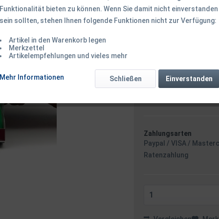
Funktionalität bieten zu können. Wenn Sie damit nicht einverstanden
sein sollten, stehen Ihnen folgende Funktionen nicht zur Verfügung:
15,99 € *
Inhalt:
1 Stück
Artikel in den Warenkorb legen
inkl. MwSt.
zzgl. Versandk
Merkzettel
Artikelempfehlungen und vieles mehr
Ab 49 EUR Versandkostenf
Sofort versandfertig
Mehr Informationen
Schließen
Einverstanden
Versand am 
Zahlungsarten
Paypal / VISA / Master
Ratenzahlung