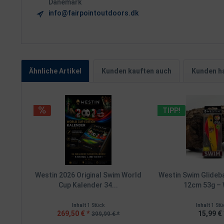
Dänemark
info@fairpointoutdoors.dk
Ähnliche Artikel
Kunden kauften auch
Kunden ha
TIPP!
Westin 2026 Original Swim World
Westin Swim Glideb
Cup Kalender 34...
12cm 53g – 
Inhalt
1 Stück
Inhalt
1 Stü
269,50 € *
15,99 € 
399,99 € *