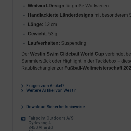
Weitwurf-Design
 für große Wurfweiten
Handlackierte Länderdesigns
 mit besonderem 
Länge:
 12 cm
Gewicht:
 53 g
Laufverhalten:
 Suspending
Der
Westin Swim Glidebait World Cup
verbindet b
Sammlerstück oder Highlight in der Tacklebox – die
Raubfischangler zur
Fußball-Weltmeisterschaft 20
Fragen zum Artikel?
Weitere Artikel von Westin
Download Sicherheitshinweise
Fairpoint Outdoors A/S
Gydevang 4
3450 Allerød