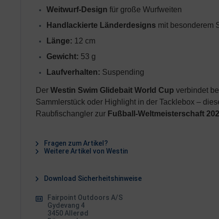
Weitwurf-Design
 für große Wurfweiten
Handlackierte Länderdesigns
 mit besonderem 
Länge:
 12 cm
Gewicht:
 53 g
Laufverhalten:
 Suspending
Der
Westin Swim Glidebait World Cup
verbindet b
Sammlerstück oder Highlight in der Tacklebox – die
Raubfischangler zur
Fußball-Weltmeisterschaft 20
Fragen zum Artikel?
Weitere Artikel von Westin
Download Sicherheitshinweise
Fairpoint Outdoors A/S
Gydevang 4
3450 Allerød