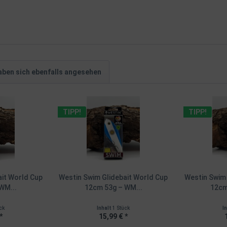
ben sich ebenfalls angesehen
TIPP!
TIPP!
ait World Cup
Westin Swim Glidebait World Cup
Westin Swim 
WM...
12cm 53g – WM...
12cm
ck
Inhalt
1 Stück
I
*
15,99 € *