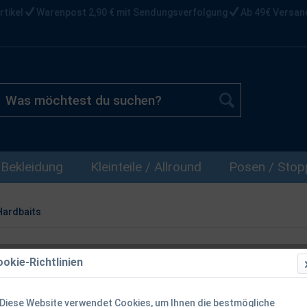
rtikel
Warenpost 2,90 € mit Sendungsverfolgung
Ab 49€ Versan
Bekleidung
Kleinteile / Allround
Posen / Stopp
Hardbaits
okie-Richtlinien
Westin Swim 
WM Sonderf
Diese Website verwendet Cookies, um Ihnen die bestmögliche