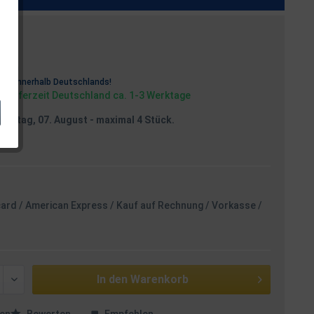
osten
rei
innerhalb Deutschlands!
, Lieferzeit Deutschland ca. 1-3 Werktage
reitag, 07. August
- maximal 4 Stück.
card / American Express / Kauf auf Rechnung / Vorkasse /
In den
Warenkorb