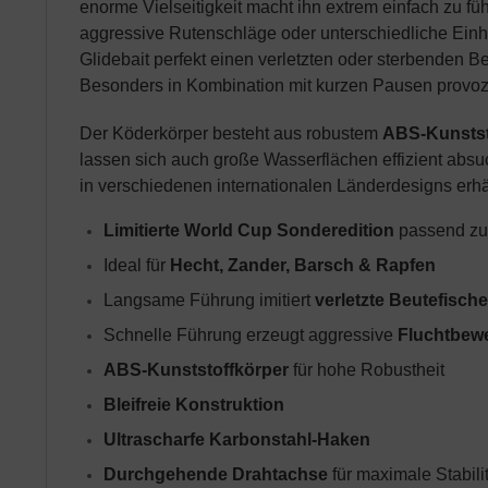
enorme Vielseitigkeit macht ihn extrem einfach zu fü
aggressive Rutenschläge oder unterschiedliche Einhol
Glidebait perfekt einen verletzten oder sterbenden Be
Besonders in Kombination mit kurzen Pausen provozi
Der Köderkörper besteht aus robustem
ABS-Kunstst
lassen sich auch große Wasserflächen effizient absu
in verschiedenen internationalen Länderdesigns erhäl
Limitierte World Cup Sonderedition
 passend z
Ideal für 
Hecht, Zander, Barsch & Rapfen
Langsame Führung imitiert 
verletzte Beutefische
Schnelle Führung erzeugt aggressive 
Fluchtbew
ABS-Kunststoffkörper
 für hohe Robustheit
Bleifreie Konstruktion
Ultrascharfe Karbonstahl-Haken
Durchgehende Drahtachse
 für maximale Stabili