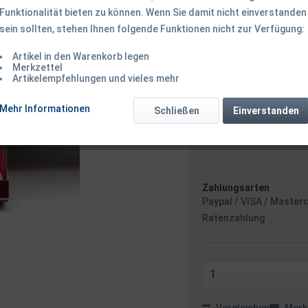
Funktionalität bieten zu können. Wenn Sie damit nicht einverstanden
sein sollten, stehen Ihnen folgende Funktionen nicht zur Verfügung:
15,99 € *
Inhalt:
1 Stück
Artikel in den Warenkorb legen
inkl. MwSt.
zzgl. Versandk
Merkzettel
Artikelempfehlungen und vieles mehr
Ab 49 EUR Versandkostenf
Sofort versandfertig
Mehr Informationen
Schließen
Einverstanden
Versand am F
Zahlungsarten
Paypal / VISA / Master
Ratenzahlung