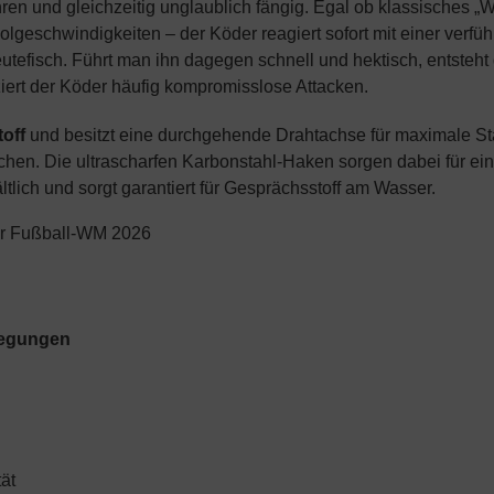
hren und gleichzeitig unglaublich fängig. Egal ob klassisches „
geschwindigkeiten – der Köder reagiert sofort mit einer verfüh
utefisch. Führt man ihn dagegen schnell und hektisch, entsteht d
ert der Köder häufig kompromisslose Attacken.
off
und besitzt eine durchgehende Drahtachse für maximale Stab
chen. Die ultrascharfen Karbonstahl-Haken sorgen dabei für ei
tlich und sorgt garantiert für Gesprächsstoff am Wasser.
ur Fußball-WM 2026
egungen
tät