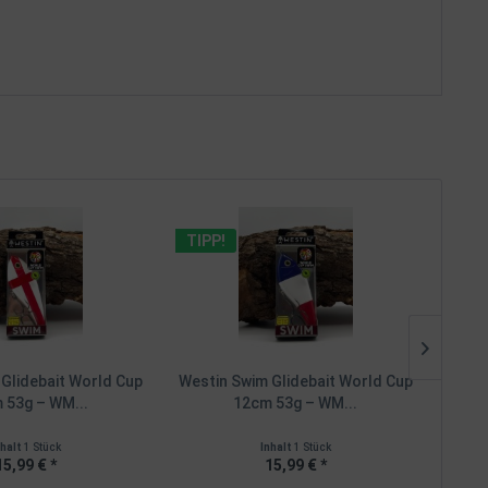
TIPP!
TIPP
Glidebait World Cup
Westin Swim Glidebait World Cup
Westi
 53g – WM...
12cm 53g – WM...
nhalt
1 Stück
Inhalt
1 Stück
15,99 € *
15,99 € *