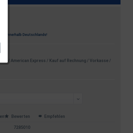
osten
rei
innerhalb Deutschlands!
card / American Express / Kauf auf Rechnung / Vorkasse /
en
Bewerten
Empfehlen
7285010