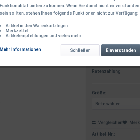
Funktionalität bieten zu können. Wenn Sie damit nicht einverstanden
sein sollten, stehen Ihnen folgende Funktionen nicht zur Verfügung:
24,50 € *
Inhalt:
1 Stück
Artikel in den Warenkorb legen
inkl. MwSt.
zzgl. Versandk
Merkzettel
Artikelempfehlungen und vieles mehr
Ab 49 EUR Versandkostenf
Mehr Informationen
Schließen
Einverstanden
Zahlungsarten
Paypal / VISA / Master
Ratenzahlung
Größe:
Vergleichen
Merk
Artikel-Nr.: