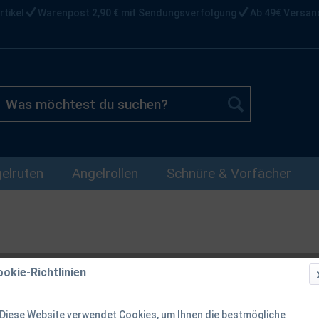
rtikel
Warenpost 2,90 € mit Sendungsverfolgung
Ab 49€ Versan
elruten
Angelrollen
Schnüre & Vorfächer
okie-Richtlinien
Gamakatsu T-
XXL XXXL
Diese Website verwendet Cookies, um Ihnen die bestmögliche