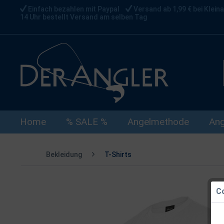
Einfach bezahlen mit Paypal
Versand ab 1,99 € bei Kleina
14 Uhr bestellt Versand am selben Tag
Home
% SALE %
Angelmethode
Ang
Bekleidung
T-Shirts
Co