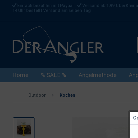
Einfach bezahlen mit Paypal
Versand ab 1,99 € bei Kleina
14 Uhr bestellt Versand am selben Tag
Home
% SALE %
Angelmethode
Ang
Outdoor
Kochen
Co