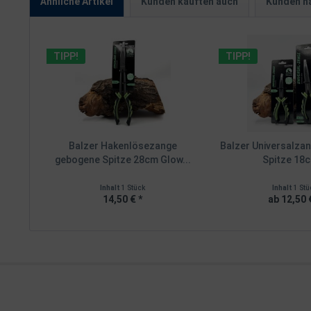
Ähnliche Artikel
Kunden kauften auch
Kunden ha
TIPP!
TIPP!
Balzer Hakenlösezange
Balzer Universalza
gebogene Spitze 28cm Glow...
Spitze 18c
Inhalt
1 Stück
Inhalt
1 Stü
14,50 € *
ab 12,50 