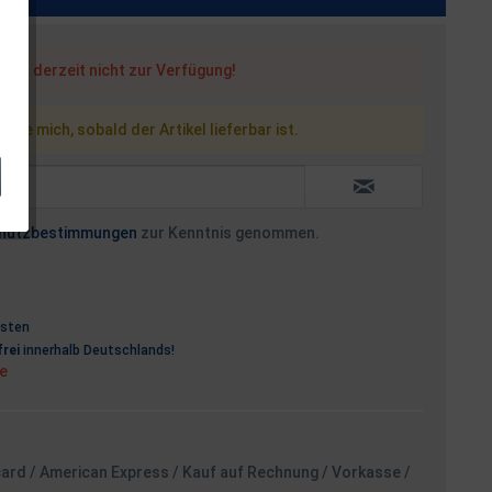
steht derzeit nicht zur Verfügung!
 Sie mich, sobald der Artikel lieferbar ist.
hutzbestimmungen
zur Kenntnis genommen.
osten
rei
innerhalb Deutschlands!
ge
card / American Express / Kauf auf Rechnung / Vorkasse /