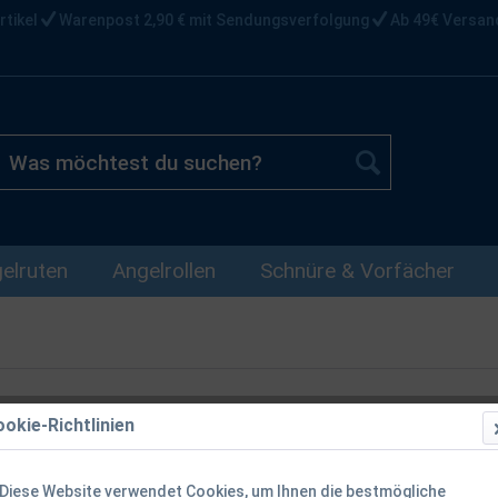
rtikel
Warenpost 2,90 € mit Sendungsverfolgung
Ab 49€ Versan
elruten
Angelrollen
Schnüre & Vorfächer
okie-Richtlinien
Balzer Imker
Filetiergabel
Diese Website verwendet Cookies, um Ihnen die bestmögliche