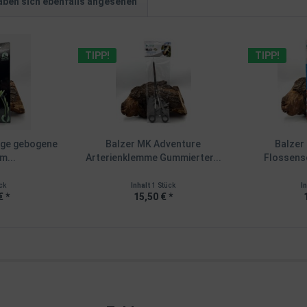
ben sich ebenfalls angesehen
TIPP!
TIPP!
nge gebogene
Balzer MK Adventure
Balzer 
m...
Arterienklemme Gummierter...
Flossensc
ck
Inhalt
1 Stück
I
€ *
15,50 € *