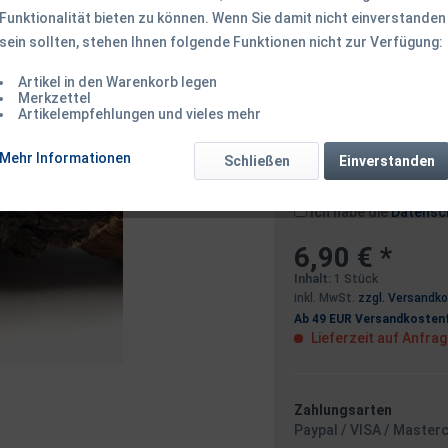
Funktionalität bieten zu können. Wenn Sie damit nicht einverstanden
sein sollten, stehen Ihnen folgende Funktionen nicht zur Verfügung:
Dieser Artikel 
Artikel in den Warenkorb legen
Merkzettel
Artikelempfehlungen und vieles mehr
Benachrichtigen
Mehr Informationen
Schließen
Einverstanden
Ich habe die
Datensc
6,90 € *
Inhalt:
1 Stück
inkl. MwSt.
zzgl. Versandk
Ab 49 EUR Versandkostenf
Lieferzeit auf Anfra
Zahlungsarten
Paypal / VISA / Master