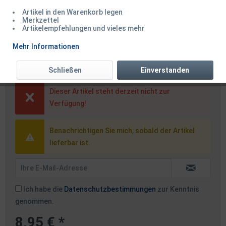
Artikel in den Warenkorb legen
Merkzettel
Artikelempfehlungen und vieles mehr
Nash Monster Shrimp Hookbaits
Mehr Informationen
15mm 20mm 24mm 125g
Schließen
Einverstanden
Dieser Artikel steht derzeit nicht zur
Verfügung!
Benachrichtigen Sie mich, sobald der Artikel
lieferbar ist.
Ich habe die
Datenschutzbestimmungen
zur Kenntnis
genommen.
8,95 € *