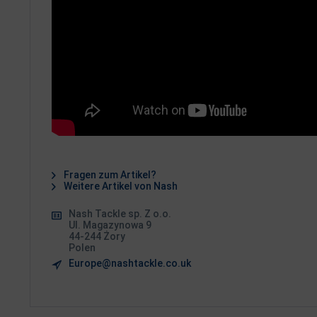
Fragen zum Artikel?
Weitere Artikel von Nash
Nash Tackle sp. Z o.o.
Ul. Magazynowa 9
44-244 Żory
Polen
Europe@nashtackle.co.uk