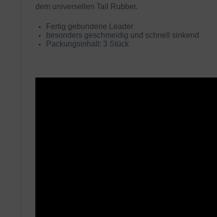
dem universellen Tail Rubber.
Fertig gebundene Leader
besonders geschmeidig und schnell sinkend
Packungsinhalt: 3 Stück