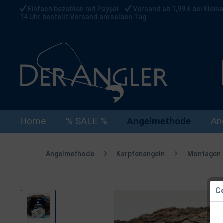
Einfach bezahlen mit Paypal
Versand ab 1,99 € bei Kleina
14 Uhr bestellt Versand am selben Tag
Home
% SALE %
Angelmethode
An
Angelmethode
Karpfenangeln
Montagen 
Co