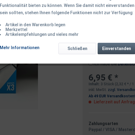
Funktionalität bieten zu können. Wenn Sie damit nicht einverstanden
sein sollten, stehen Ihnen folgende Funktionen nicht zur Verfügung:
Dieser Artikel 
Artikel in den Warenkorb legen
Merkzettel
Artikelempfehlungen und vieles mehr
Benachrichtigen
Mehr Informationen
Schließen
Einverstanden
Ich habe die
Datensc
6,95 € *
Inhalt:
3 Stück (2,32 € * / 
inkl. MwSt.
zzgl. Versandk
Ab 49 EUR Versandkostenf
Lieferzeit auf Anfra
Zahlungsarten
Paypal / VISA / Master