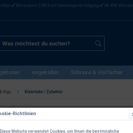
rtikel
Warenpost 2,90 € mit Sendungsverfolgung
Ab 49€ Versan
gelruten
Angelrollen
Schnüre & Vorfächer
& Rigs
Kleinteile / Zubehör
okie-Richtlinien
Nash Cling o
Leader 45lb
Diese Website verwendet Cookies, um Ihnen die bestmögliche