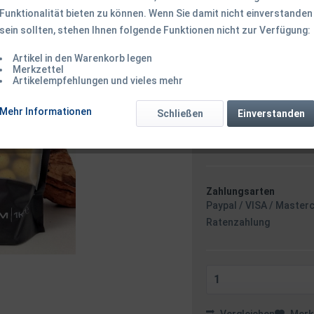
Funktionalität bieten zu können. Wenn Sie damit nicht einverstanden
sein sollten, stehen Ihnen folgende Funktionen nicht zur Verfügung:
15,99 € *
Inhalt:
1 Kilogramm
Artikel in den Warenkorb legen
inkl. MwSt.
zzgl. Versandk
Merkzettel
Artikelempfehlungen und vieles mehr
Ab 49 EUR Versandkostenf
Sofort versandfertig
Mehr Informationen
Schließen
Einverstanden
Versand am 
Zahlungsarten
Paypal / VISA / Master
Ratenzahlung