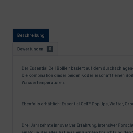
Beschreibung
Bewertungen
0
Der Essential Cell Boilie™ basiert auf dem durchschlagend
Die Kombination dieser beiden Köder erschafft einen Boili
Wassertemperaturen.
Ebenfalls erhältlich: Essential Cell™ Pop Ups, Wafter, Grou
Drei Jahrzehnte innovativer Erfahrung, intensiver Forsc
Ein Boilie, der alles hat, was ein Karpfen braucht und den 