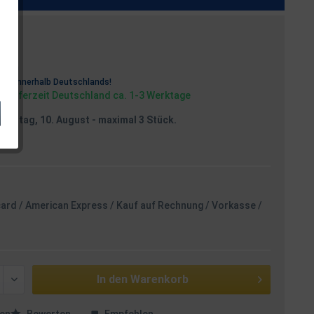
osten
rei
innerhalb Deutschlands!
, Lieferzeit Deutschland ca. 1-3 Werktage
Montag, 10. August
- maximal 3 Stück.
card / American Express / Kauf auf Rechnung / Vorkasse /
In den
Warenkorb