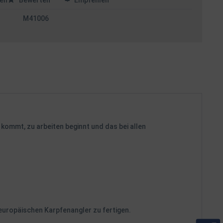
en
Bewerten
Empfehlen
M41006
 kommt, zu arbeiten beginnt und das bei allen
 europäischen Karpfenangler zu fertigen.