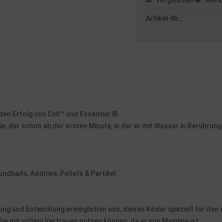
Vergleichen
Merk
Artikel-Nr.:
en Erfolg von Cell™ und Essential IB.
e, der schon ab der ersten Minute, in der er mit Wasser in Berührung
ndbaits, Additive, Pellets & Partikel.
hung und Entwicklung ermöglichen uns, diesen Köder speziell für den
Sie mit vollem Vertrauen nutzen können, da er von Mainline ist...