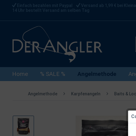
Einfach bezahlen mit Paypal
Versand ab 1,99 € bei Kleina
14 Uhr bestellt Versand am selben Tag
Home
% SALE %
Angelmethode
An
Angelmethode
Karpfenangeln
Baits & Lo
Co