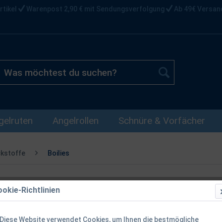
rtikel
Warenpost 2,90 € mit Sendungsverfolgung
Ab 49€ Versan
gelruten
Angelrollen
Schnüre & Vorfächer
ckstoffe
Boilies
okie-Richtlinien
Mainline Shel
20mm - 1kg
Diese Website verwendet Cookies, um Ihnen die bestmögliche