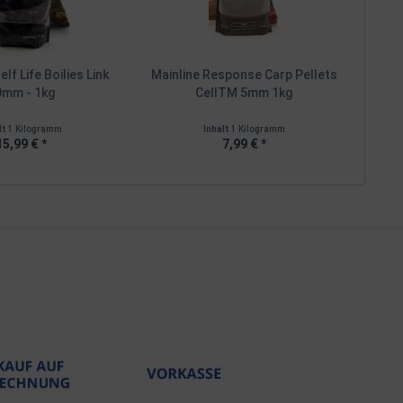
lf Life Boilies Link
Mainline Response Carp Pellets
0mm - 1kg
CellTM 5mm 1kg
lt
1 Kilogramm
Inhalt
1 Kilogramm
15,99 € *
7,99 € *