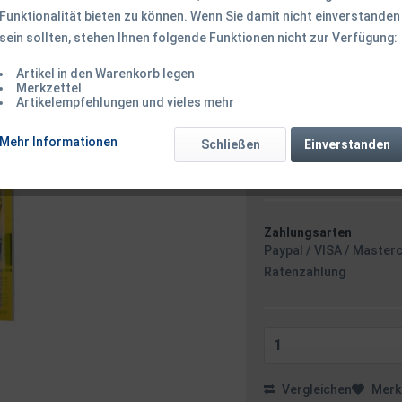
Funktionalität bieten zu können. Wenn Sie damit nicht einverstanden
sein sollten, stehen Ihnen folgende Funktionen nicht zur Verfügung:
6,49 € *
Artikel in den Warenkorb legen
inkl. MwSt.
zzgl. Versandk
Merkzettel
Ab 49 EUR Versandkostenf
Artikelempfehlungen und vieles mehr
Sofort versandfertig
Versand am F
Mehr Informationen
Schließen
Einverstanden
maximal 10 
Zahlungsarten
Paypal / VISA / Master
Ratenzahlung
Vergleichen
Merk