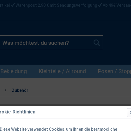
rtikel
Warenpost 2,90 € mit Sendungsverfolgung
Ab 49€ Versan
Bekleidung
Kleinteile / Allround
Posen / Stopp
Zubehör
okie-Richtlinien
Spro Matt B
40cm
Diese Website verwendet Cookies, um Ihnen die bestmögliche