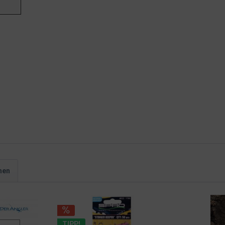
hen
TIPP!