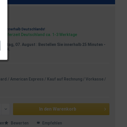
osten
rei
innerhalb Deutschlands!
, Lieferzeit Deutschland ca. 1-3 Werktage
reitag, 07. August
: Bestellen Sie innerhalb 25 Minuten
-
Stück.
card / American Express / Kauf auf Rechnung / Vorkasse /
In den
Warenkorb
en
Bewerten
Empfehlen