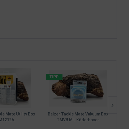
TIPP!
TIPP
le Mate Utility Box
Balzer Tackle Mate Vakuum Box
Balze
M1212A...
TMVB M L Köderboxen