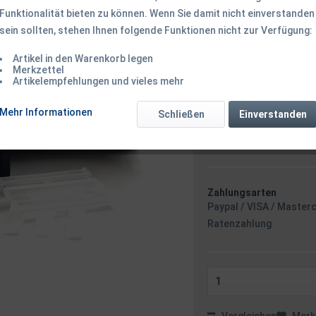
Funktionalität bieten zu können. Wenn Sie damit nicht einverstanden
sein sollten, stehen Ihnen folgende Funktionen nicht zur Verfügung:
4,50 € *
Inhalt:
1 Stück
Artikel in den Warenkorb legen
inkl. MwSt.
zzgl. Versandk
Merkzettel
Artikelempfehlungen und vieles mehr
Ab 49 EUR Versandkostenf
Sofort versandfertig
Mehr Informationen
Schließen
Einverstanden
Versand am 
Zahlungsarten
Paypal / VISA / Master
Ratenzahlung