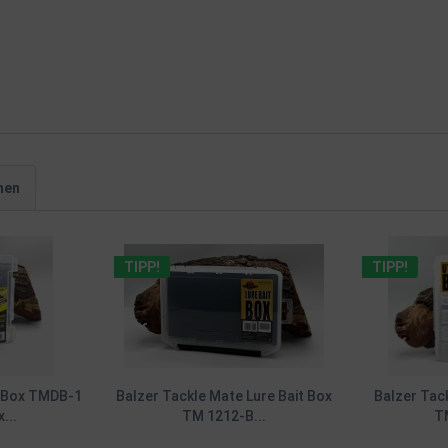
hen
TIPP!
TIPP!
e Box TMDB-1
Balzer Tackle Mate Lure Bait Box
Balzer Tack
...
TM 1212-B...
T