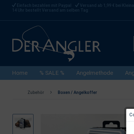
Einfach bezahlen mit Paypal
Versand ab 1,99 € bei Kleina
14 Uhr bestellt Versand am selben Tag
Home
% SALE %
Angelmethode
Ang
Zubehör
Boxen / Angelkoffer
Co