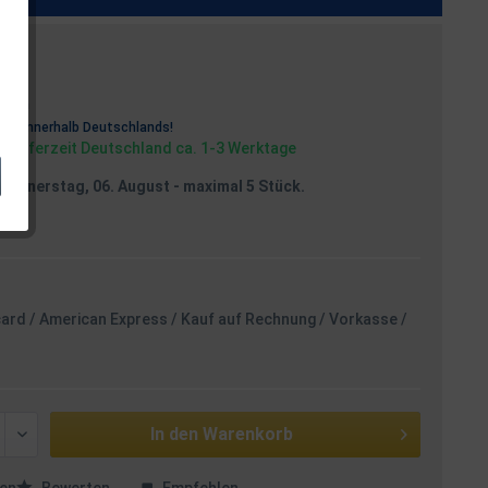
osten
rei
innerhalb Deutschlands!
, Lieferzeit Deutschland ca. 1-3 Werktage
Donnerstag, 06. August
- maximal 5 Stück.
card / American Express / Kauf auf Rechnung / Vorkasse /
In den
Warenkorb