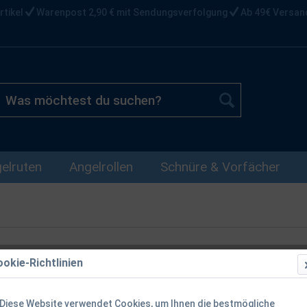
rtikel
Warenpost 2,90 € mit Sendungsverfolgung
Ab 49€ Versan
elruten
Angelrollen
Schnüre & Vorfächer
okie-Richtlinien
Balzer Tackl
17,5x10,5x1
Diese Website verwendet Cookies, um Ihnen die bestmögliche