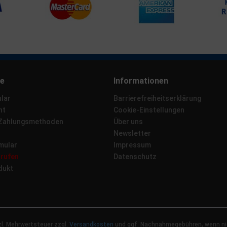
ce
Informationen
lar
Barrierefreiheitserklärung
ht
Cookie-Einstellungen
 Zahlungsmethoden
Über uns
Newsletter
mular
Impressum
rrufen
Datenschutz
dukt
tzl. Mehrwertsteuer zzgl.
Versandkosten
und ggf. Nachnahmegebühren, wenn ni