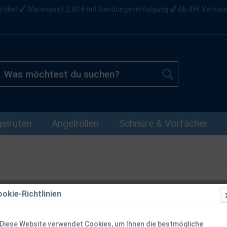
rtikel
Warenpost 2,90 € mit Sendungsverfolgung
Ab 49€ Versan
elruten
Angelrollen
Schnüre & Vorfächer
okie-Richtlinien
Balzer Camtec
8 1/0 2/0 SA
Diese Website verwendet Cookies, um Ihnen die bestmögliche