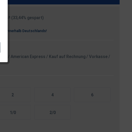
99 € *
(33,44% gespart)
osten
rei
innerhalb Deutschlands!
card / American Express / Kauf auf Rechnung / Vorkasse /
2
4
6
1/0
2/0