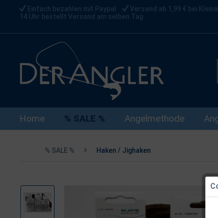
Einfach bezahlen mit Paypal
Versand ab 1,99 € bei Kleina
14 Uhr bestellt Versand am selben Tag
Home
% SALE %
Angelmethode
Ang
% SALE %
Haken / Jighaken
Co