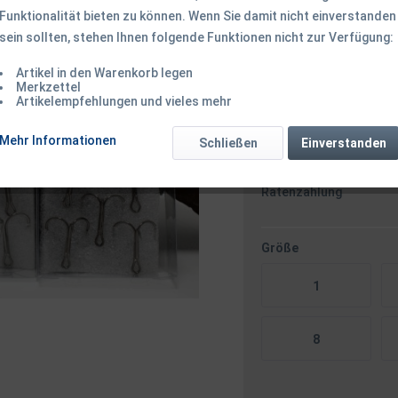
Funktionalität bieten zu können. Wenn Sie damit nicht einverstanden
sein sollten, stehen Ihnen folgende Funktionen nicht zur Verfügung:
1,99 € *
2,
Artikel in den Warenkorb legen
inkl. MwSt.
zzgl. Versandk
Merkzettel
Ab 49 EUR Versandkostenf
Artikelempfehlungen und vieles mehr
Mehr Informationen
Schließen
Einverstanden
Zahlungsarten
Paypal / VISA / Master
Ratenzahlung
Größe
1
8