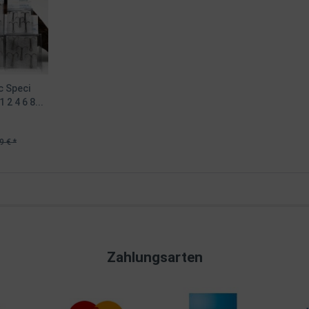
c Speci
 2 4 6 8...
9 € *
Zahlungsarten