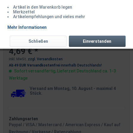
Artikel in den Warenkorb legen
Merkzettel
Artikelempfehlungen und vieles mehr
Korda Silicone Tube 0,70mm -
Mehr Informationen
Green 0,7mm x 0,3mm 1,5m
Schließen
Einverstanden
4,69 € *
inkl. MwSt.
zzgl. Versandkosten
Ab 49 EUR Versandkostenfrei
innerhalb Deutschlands!
Sofort versandfertig, Lieferzeit Deutschland ca. 1-3
Werktage
Versand am Montag, 10. August
- maximal 4
Stück.
Zahlungsarten
Paypal / VISA / Mastercard / American Express / Kauf auf
Rechnung / Vorkasse / Ratenzahlung