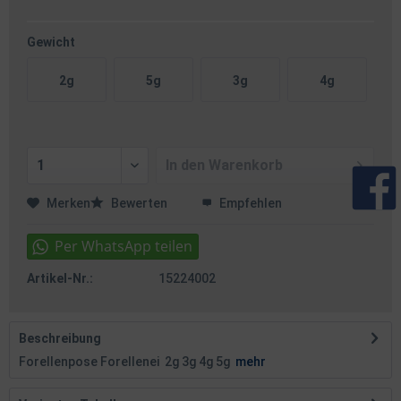
Gewicht
2g
5g
3g
4g
In den
Warenkorb
Merken
Bewerten
Empfehlen
Artikel-Nr.:
15224002
Beschreibung
Forellenpose Forellenei 2g 3g 4g 5g
mehr