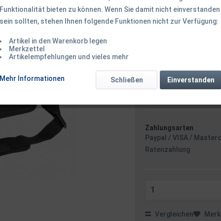
Funktionalität bieten zu können. Wenn Sie damit nicht einverstanden
sein sollten, stehen Ihnen folgende Funktionen nicht zur Verfügung:
59,50 € *
Artikel in den Warenkorb legen
inkl. MwSt.
zzgl. Versandk
Merkzettel
Ab 49 EUR Versandkostenf
Artikelempfehlungen und vieles mehr
Sofort versandfertig
Versand am 
Mehr Informationen
Schließen
Einverstanden
Zahlungsarten
Paypal / VISA / Master
Ratenzahlung
Vergleichen
Merk