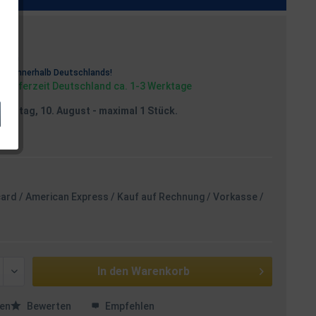
osten
rei
innerhalb Deutschlands!
, Lieferzeit Deutschland ca. 1-3 Werktage
Montag, 10. August
- maximal 1 Stück.
card / American Express / Kauf auf Rechnung / Vorkasse /
In den
Warenkorb
en
Bewerten
Empfehlen