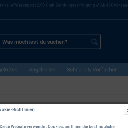
rtikel
Warenpost 2,90 € mit Sendungsverfolgung
Ab 49€ Versan
elruten
Angelrollen
Schnüre & Vorfächer
okie-Richtlinien
Balzer Adren
Hardcover T
Diese Website verwendet Cookies, um Ihnen die bestmögliche