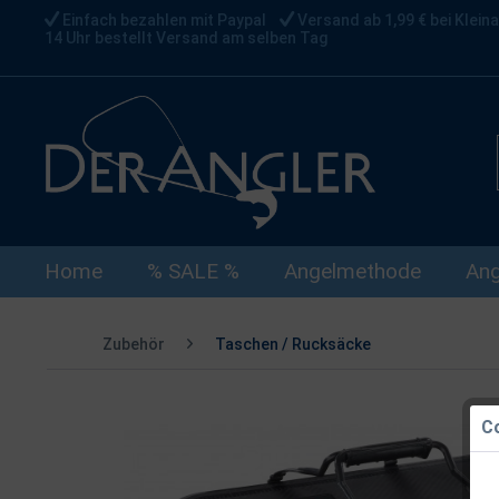
Einfach bezahlen mit Paypal
Versand ab 1,99 € bei Kleina
14 Uhr bestellt Versand am selben Tag
Home
% SALE %
Angelmethode
Ang
Zubehör
Taschen / Rucksäcke
Co