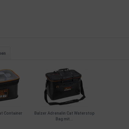
hen
at Container
Balzer Adrenalin Cat Waterstop
Bag mit...