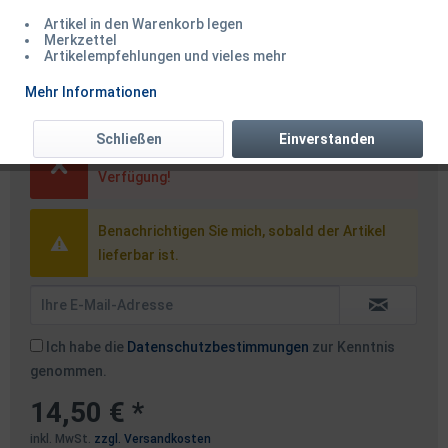
Artikel in den Warenkorb legen
Merkzettel
Artikelempfehlungen und vieles mehr
Balzer Klappsenke 1x1m
Mehr Informationen
Schließen
Einverstanden
Dieser Artikel steht derzeit nicht zur
Verfügung!
Benachrichtigen Sie mich, sobald der Artikel
lieferbar ist.
Ich habe die
Datenschutzbestimmungen
zur Kenntnis
genommen.
14,50 € *
inkl. MwSt.
zzgl. Versandkosten