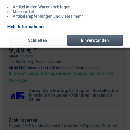
Artikel in den Warenkorb legen
Merkzettel
Artikelempfehlungen und vieles mehr
Fox Adjustable Compartment
Mehr Informationen
Boxes Standard
Schließen
Einverstanden
9,49 € *
Inhalt:
1 Stück
inkl. MwSt.
zzgl. Versandkosten
Ab 49 EUR Versandkostenfrei
innerhalb Deutschlands!
Sofort versandfertig, Lieferzeit Deutschland ca. 1-3
Werktage
Versand am Freitag, 07. August
: Bestellen Sie
innerhalb 9 Stunden 40 Minuten
- maximal 3
Stück.
Zahlungsarten
Paypal / VISA / Mastercard / American Express / Kauf auf