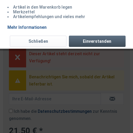
Artikel in den Warenkorb legen
Merkzettel
Artikelempfehlungen und vieles mehr
Puma Tec Taschenmesser
Mehr Informationen
Carbon
Schließen
Einverstanden
Dieser Artikel steht derzeit nicht zur
Verfügung!
Benachrichtigen Sie mich, sobald der Artikel
lieferbar ist.
Ich habe die
Datenschutzbestimmungen
zur Kenntnis
genommen.
21,50 € *