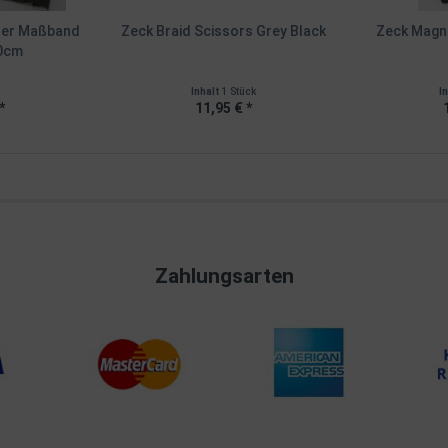
ler Maßband
Zeck Braid Scissors Grey Black
Zeck Magne
0cm
Inhalt
1 Stück
I
*
11,95 € *
Zahlungsarten