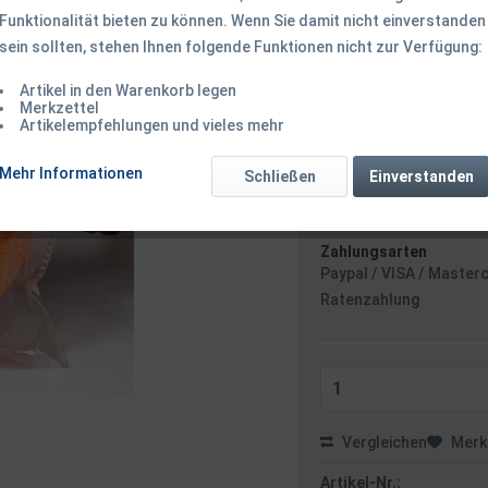
Funktionalität bieten zu können. Wenn Sie damit nicht einverstanden
2,95 € *
sein sollten, stehen Ihnen folgende Funktionen nicht zur Verfügung:
inkl. MwSt.
zzgl. Versandk
Ab 49 EUR Versandkostenf
Artikel in den Warenkorb legen
Sofort versandfertig
Merkzettel
Artikelempfehlungen und vieles mehr
Versand am 
Mehr Informationen
Schließen
Einverstanden
Zahlungsarten
Paypal / VISA / Master
Ratenzahlung
Vergleichen
Merk
Artikel-Nr.: