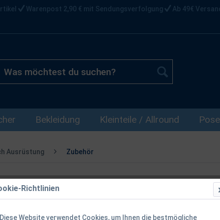
rtikel
Warenpost 2,90 € mit Sendungsverfolgung
Ab 49€ Versan
cher
Bekleidung
Kleinteile / Allround
Pose
ch Ausrüstung
Zubehör
okie-Richtlinien
Zeck Finger 
Diese Website verwendet Cookies, um Ihnen die bestmögliche