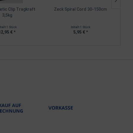
tic Clip Tragkraft
Zeck Spiral Cord 30-150cm
Zeck
3,5kg
nhalt
1 Stück
Inhalt
1 Stück
12,95 € *
5,95 € *