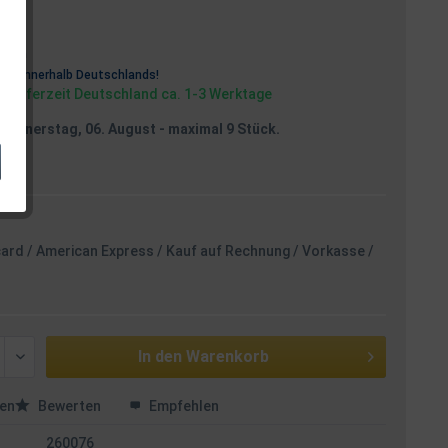
osten
rei
innerhalb Deutschlands!
, Lieferzeit Deutschland ca. 1-3 Werktage
Donnerstag, 06. August
- maximal 9 Stück.
card / American Express / Kauf auf Rechnung / Vorkasse /
In den
Warenkorb
en
Bewerten
Empfehlen
260076