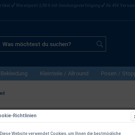
rtikel
Warenpost 2,90 € mit Sendungsverfolgung
Ab 49€ Versan
Bekleidung
Kleinteile / Allround
Posen / Stopp
ad
okie-Richtlinien
Lieblingsköd
Farben
Diese Website verwendet Cookies, um Ihnen die bestmögliche