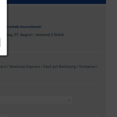
osten
rei
innerhalb Deutschlands!
reitag, 07. August
- maximal 2 Stück.
card / American Express / Kauf auf Rechnung / Vorkasse /