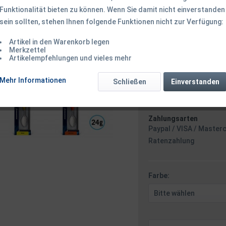
Funktionalität bieten zu können. Wenn Sie damit nicht einverstanden
sein sollten, stehen Ihnen folgende Funktionen nicht zur Verfügung:
9,90 € *
Artikel in den Warenkorb legen
inkl. MwSt.
zzgl. Versandk
Merkzettel
Ab 49 EUR Versandkostenf
Artikelempfehlungen und vieles mehr
Versand am F
Mehr Informationen
Schließen
Einverstanden
Zahlungsarten
Paypal / VISA / Master
Ratenzahlung
Farbe: