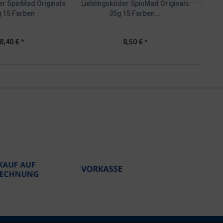
er SpinMad Originals
Lieblingsköder SpinMad Originals
L
 15 Farben
35g 15 Farben...
J
8,40 € *
8,50 € *