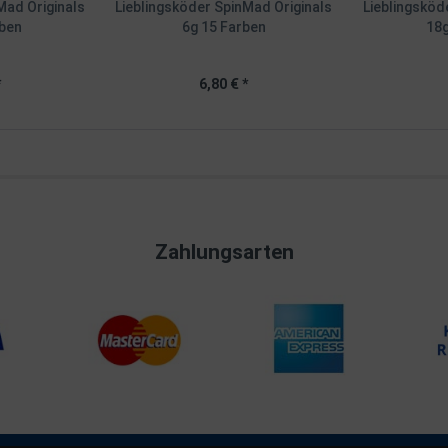
Mad Originals
Lieblingsköder SpinMad Originals
Lieblingsköd
rben
6g 15 Farben
18g
*
6,80 € *
Zahlungsarten