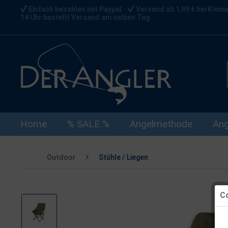
Einfach bezahlen mit Paypal
Versand ab 1,99 € bei Kleina
14 Uhr bestellt Versand am selben Tag
Home
% SALE %
Angelmethode
Ang
Outdoor
Stühle / Liegen
Co