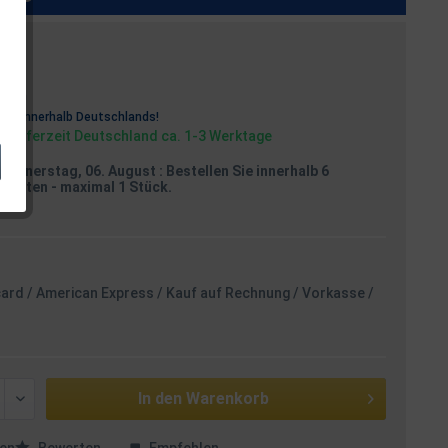
osten
rei
innerhalb Deutschlands!
, Lieferzeit Deutschland ca. 1-3 Werktage
Donnerstag, 06. August
: Bestellen Sie innerhalb 6
Minuten
- maximal 1 Stück.
card / American Express / Kauf auf Rechnung / Vorkasse /
In den
Warenkorb