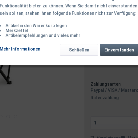
Funktionalität bieten zu können. Wenn Sie damit nicht einverstanden
sein sollten, stehen Ihnen folgende Funktionen nicht zur Verfügung:
21,50 € *
Inhalt:
1 Stück
Artikel in den Warenkorb legen
inkl. MwSt.
zzgl. Versandk
Merkzettel
Artikelempfehlungen und vieles mehr
Ab 49 EUR Versandkostenf
Sofort versandfertig
Mehr Informationen
Schließen
Einverstanden
Versand am 
Stunden 20 
Zahlungsarten
Paypal / VISA / Master
Ratenzahlung