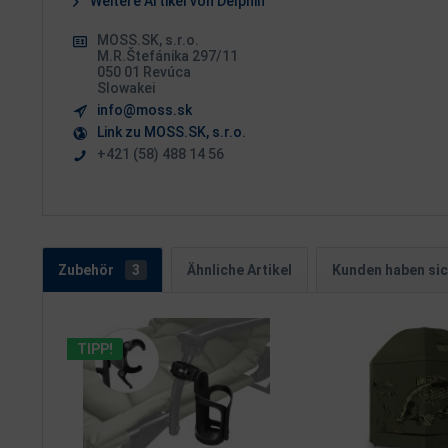
Weitere Artikel von Delphin
MOSS.SK, s.r.o.
M.R.Štefánika 297/11
050 01 Revúca
Slowakei
info@moss.sk
Link zu MOSS.SK, s.r.o.
+421 (58) 488 14 56
Zubehör
3
Ähnliche Artikel
Kunden haben sic
TIPP!