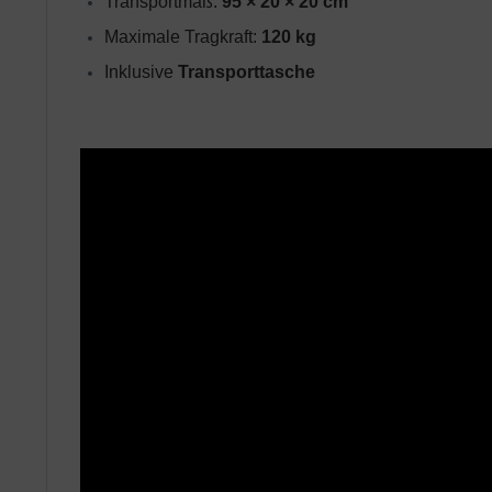
Transportmaß: 
95 × 20 × 20 cm
Maximale Tragkraft: 
120 kg
Inklusive
 Transporttasche