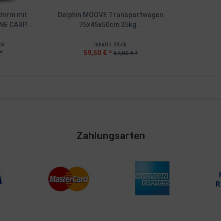
chirm mit
Delphin MOOVE Transportwagen
NE CARP...
75x45x50cm 25kg...
ck
Inhalt
1 Stück
*
59,50 € *
67,00 € *
Zahlungsarten