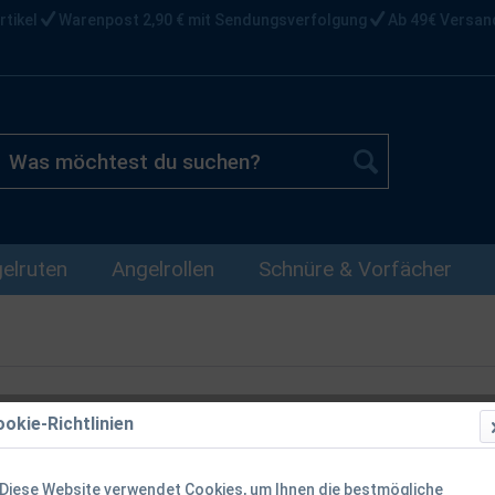
rtikel
Warenpost 2,90 € mit Sendungsverfolgung
Ab 49€ Versan
elruten
Angelrollen
Schnüre & Vorfächer
okie-Richtlinien
Delphin WAS
Camping- & A
Diese Website verwendet Cookies, um Ihnen die bestmögliche