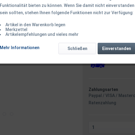
Funktionalität bieten zu können. Wenn Sie damit nicht einverstanden
sein sollten, stehen Ihnen folgende Funktionen nicht zur Verfügung:
87,50 € *
Inhalt:
1 Stück
Artikel in den Warenkorb legen
inkl. MwSt.
zzgl. Versandk
Merkzettel
Artikelempfehlungen und vieles mehr
Ab 49 EUR Versandkostenf
Versandkostenfreie 
Mehr Informationen
Sofort versandfertig
Schließen
Einverstanden
Versand am F
Zahlungsarten
Paypal / VISA / Master
Ratenzahlung