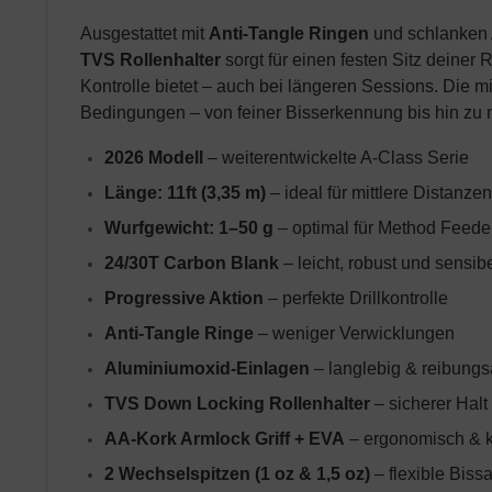
Ausgestattet mit
Anti-Tangle Ringen
und schlanken A
TVS Rollenhalter
sorgt für einen festen Sitz deine
Kontrolle bietet – auch bei längeren Sessions. Die mi
Bedingungen – von feiner Bisserkennung bis hin zu 
2026 Modell
– weiterentwickelte A-Class Serie
Länge: 11ft (3,35 m)
 – ideal für mittlere Distanzen
Wurfgewicht: 1–50 g
 – optimal für Method Feede
24/30T Carbon Blank
 – leicht, robust und sensib
Progressive Aktion
 – perfekte Drillkontrolle
Anti-Tangle Ringe
 – weniger Verwicklungen
Aluminiumoxid-Einlagen
 – langlebig & reibung
TVS Down Locking Rollenhalter
 – sicherer Halt
AA-Kork Armlock Griff + EVA
 – ergonomisch & 
2 Wechselspitzen (1 oz & 1,5 oz)
 – flexible Bis