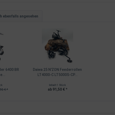
h ebenfalls angesehen
der 6400 BR
Daiwa 25 N'ZON Feederrollen
e...
LT4000-C LT5000S-CP...
ck
Inhalt
1 Stück
ab 91,50 € *
90 € *