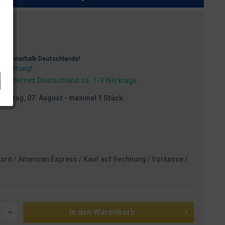
osten
rei
innerhalb Deutschlands!
Lieferung!
, Lieferzeit Deutschland ca. 1-3 Werktage
reitag, 07. August
- maximal 1 Stück.
card / American Express / Kauf auf Rechnung / Vorkasse /
In den
Warenkorb