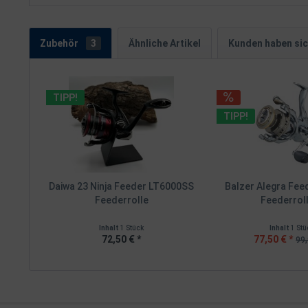
Zubehör
3
Ähnliche Artikel
Kunden haben sic
TIPP!
TIPP!
Daiwa 23 Ninja Feeder LT6000SS
Balzer Alegra Fee
Feederrolle
Feederroll
Inhalt
1 Stück
Inhalt
1 Stü
72,50 € *
77,50 € *
99,