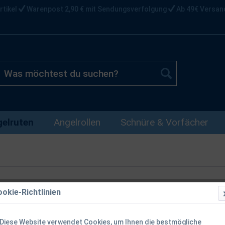
rtikel
Warenpost 2,90 € mit Sendungsverfolgung
Ab 49€ Versan
elruten
Angelrollen
Schnüre & Vorfächer
okie-Richtlinien
Guru A-CLAS
2tlg. 1,0oz 
Diese Website verwendet Cookies, um Ihnen die bestmögliche