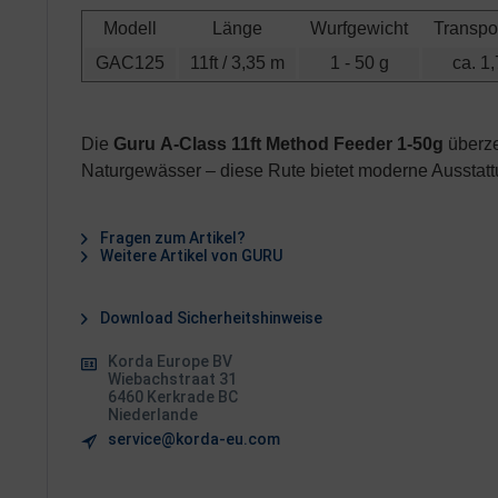
Modell
Länge
Wurfgewicht
Transpo
GAC125
11ft / 3,35 m
1 - 50 g
ca. 1
Die
Guru
A-Class 11ft Method Feeder 1-50g
überze
Naturgewässer – diese Rute bietet moderne Ausstattu
Fragen zum Artikel?
Weitere Artikel von GURU
Download Sicherheitshinweise
Korda Europe BV
Wiebachstraat 31
6460 Kerkrade BC
Niederlande
service@korda-eu.com