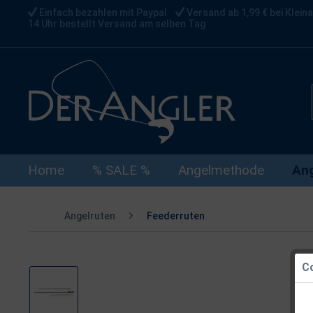
Einfach bezahlen mit Paypal
Versand ab 1,99 € bei Kleina
14 Uhr bestellt Versand am selben Tag
Home
% SALE %
Angelmethode
Ang
Angelruten
Feederruten
Co