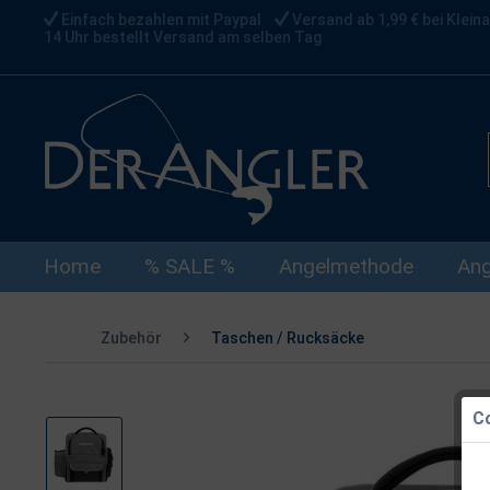
Einfach bezahlen mit Paypal
Versand ab 1,99 € bei Kleina
14 Uhr bestellt Versand am selben Tag
Home
% SALE %
Angelmethode
Ang
Zubehör
Taschen / Rucksäcke
Co