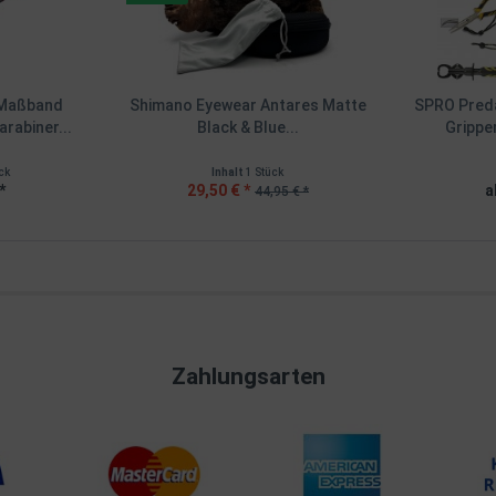
 Maßband
Shimano Eyewear Antares Matte
SPRO Pred
rabiner...
Black & Blue...
Grippe
ck
Inhalt
1 Stück
*
29,50 € *
a
44,95 € *
Zahlungsarten