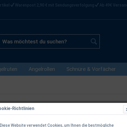
rtikel
Warenpost 2,90 € mit Sendungsverfolgung
Ab 49€ Versan
elruten
Angelrollen
Schnüre & Vorfächer
okie-Richtlinien
Shimano Pre
Rucksack ink
Diese Website verwendet Cookies, um Ihnen die bestmögliche