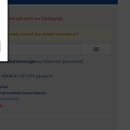
steht derzeit nicht zur Verfügung!
 Sie mich, sobald der Artikel lieferbar ist.
hutzbestimmungen
zur Kenntnis genommen.
109,95 € *
(27,69% gespart)
osten
rei
innerhalb Deutschlands!
Lieferung!
ge