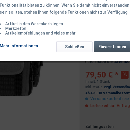
Funktionalität bieten zu können. Wenn Sie damit nicht einverstanden
sein sollten, stehen Ihnen folgende Funktionen nicht zur Verfügung:
Dieser Artikel 
Artikel in den Warenkorb legen
Merkzettel
Artikelempfehlungen und vieles mehr
Benachrichtigen
Mehr Informationen
Schließen
Einverstanden
Ich habe die
Datensc
79,50 € *
Inhalt:
1 Stück
inkl. MwSt.
zzgl. Versandk
Ab 49 EUR Versandkostenf
Versandkostenfreie 
Lieferzeit auf Anfra
Zahlungsarten