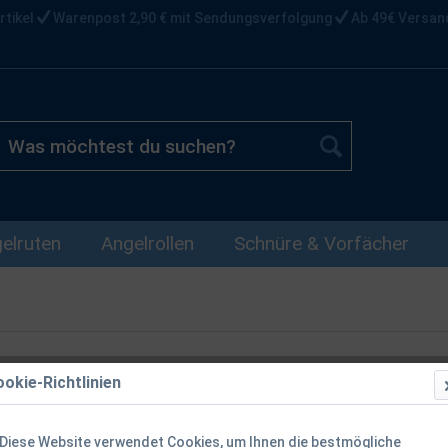
rtikel
Warenpost 2,90 € mit Sendungsverfolgung
Ab 49€ Versan
elruten
Angelrollen
Schnüre & Vorfächer
okie-Richtlinien
Korda Tackle 
Zubehör 36x
Diese Website verwendet Cookies, um Ihnen die bestmögliche