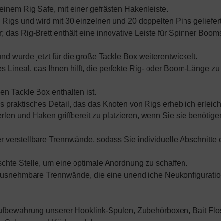
 einem Rig Safe, mit einer gefrästen Hakenleiste.
 Rigs und wird mit 30 einzelnen und 20 doppelten Pins geliefert,
er; das Rig-Brett enthält eine innovative Leiste für Spinner B
d wurde jetzt für die große Tackle Box weiterentwickelt.
es Lineal, das Ihnen hilft, die perfekte Rig- oder Boom-Länge z
en Tackle Box enthalten ist.
res praktisches Detail, das das Knoten von Rigs erheblich erlei
en und Haken griffbereit zu platzieren, wenn Sie sie benötige
 verstellbare Trennwände, sodass Sie individuelle Abschnitte 
hte Stelle, um eine optimale Anordnung zu schaffen.
erausnehmbare Trennwände, die eine unendliche Neukonfigurati
 Aufbewahrung unserer Hooklink-Spulen, Zubehörboxen, Bait Fl