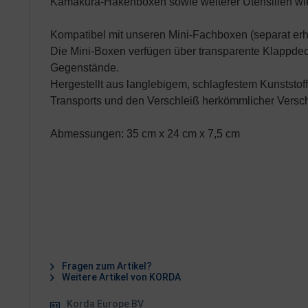
Kamakura-Hakenboxen sowie weiterer Utensilien wi
Kompatibel mit unseren Mini-Fachboxen (separat erhä
Die Mini-Boxen verfügen über transparente Klappdecke
Gegenstände.
Hergestellt aus langlebigem, schlagfestem Kunststof
Transports und den Verschleiß herkömmlicher Versc
Abmessungen: 35 cm x 24 cm x 7,5 cm
Fragen zum Artikel?
Weitere Artikel von KORDA
Korda Europe BV