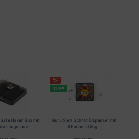
TIPP!
Safe Haken Box mit
Guru Shot Schrot Dispenser mit
ößerungslinse
8 Fächer 0,06g...