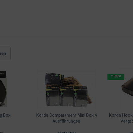
hen
TIPP!
g Box
Korda Compartment Mini Box 4
Korda Hook 
Ausführungen
Vergr