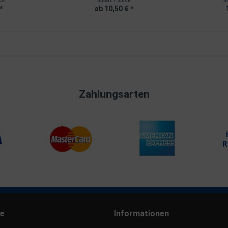
ck
Inhalt
1 Stück
I
*
ab 10,50 € *
Zahlungsarten
ce
Informationen