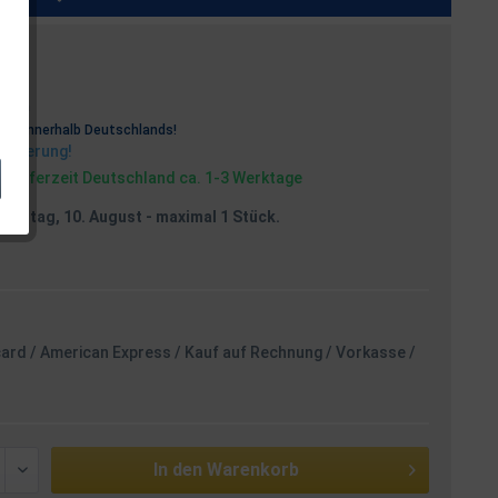
osten
rei
innerhalb Deutschlands!
Lieferung!
, Lieferzeit Deutschland ca. 1-3 Werktage
Montag, 10. August
- maximal 1 Stück.
card / American Express / Kauf auf Rechnung / Vorkasse /
In den
Warenkorb