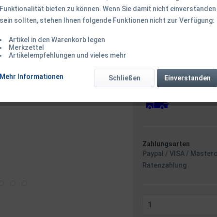
Funktionalität bieten zu können. Wenn Sie damit nicht einverstanden
sein sollten, stehen Ihnen folgende Funktionen nicht zur Verfügung:
129,50 € *
Inhalt:
1 Stück
Artikel in den Warenkorb legen
inkl. MwSt.
zzgl. Versandk
Merkzettel
Artikelempfehlungen und vieles mehr
Ab 49 EUR Versandkostenf
Versandkostenfreie 
Mehr Informationen
Sofort versandfertig
Schließen
Einverstanden
Versand am 
Zahlungsarten
Paypal / VISA / Master
Ratenzahlung