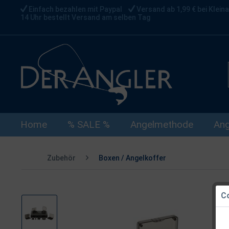
Einfach bezahlen mit Paypal
Versand ab 1,99 € bei Kleina
14 Uhr bestellt Versand am selben Tag
Home
% SALE %
Angelmethode
Ang
Zubehör
Boxen / Angelkoffer
Co