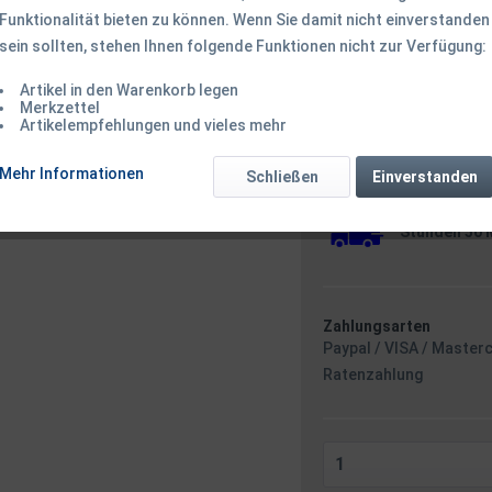
Funktionalität bieten zu können. Wenn Sie damit nicht einverstanden
sein sollten, stehen Ihnen folgende Funktionen nicht zur Verfügung:
89,50 € *
Inhalt:
1 Stück
Artikel in den Warenkorb legen
inkl. MwSt.
zzgl. Versandk
Merkzettel
Artikelempfehlungen und vieles mehr
Ab 49 EUR Versandkostenf
Versandkostenfreie 
Mehr Informationen
Sofort versandfertig
Schließen
Einverstanden
Versand am 
Stunden 50 
Zahlungsarten
Paypal / VISA / Master
Ratenzahlung