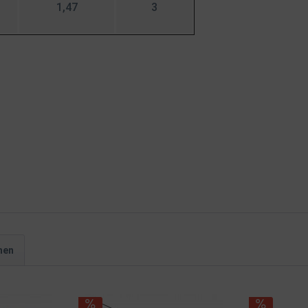
1,47
3
hen