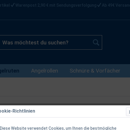
rtikel
Warenpost 2,90 € mit Sendungsverfolgung
Ab 49€ Versan
elruten
Angelrollen
Schnüre & Vorfächer
okie-Richtlinien
Balzer Magna
4,20m 80-24
Diese Website verwendet Cookies, um Ihnen die bestmögliche