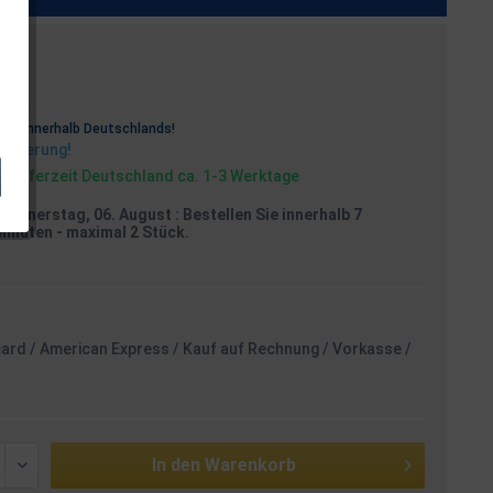
osten
rei
innerhalb Deutschlands!
Lieferung!
, Lieferzeit Deutschland ca. 1-3 Werktage
Donnerstag, 06. August
: Bestellen Sie innerhalb 7
Minuten
- maximal 2 Stück.
card / American Express / Kauf auf Rechnung / Vorkasse /
In den
Warenkorb