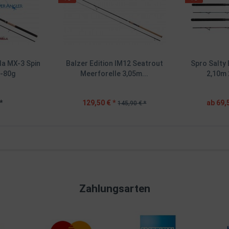
la MX-3 Spin
Balzer Edition IM12 Seatrout
Spro Salty 
5-80g
Meerforelle 3,05m...
2,10m 
*
129,50 € *
ab 69,5
145,90 € *
Zahlungsarten