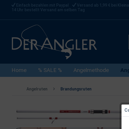
Einfach bezahlen mit Paypal
Versand ab 1,99 € bei Kleina
14 Uhr bestellt Versand am selben Tag
Home
% SALE %
Angelmethode
Ang
Angelruten
Brandungsruten
Co