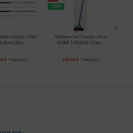
TIPP!
TIPP
Beast Solidz 1,90m
Shimano Surf Leader Ultra
Balz
2,40m 2,50m...
425BX TUBULAR 4,25m...
0 € *
149,50 € *
122,95 € *
299,00 € *