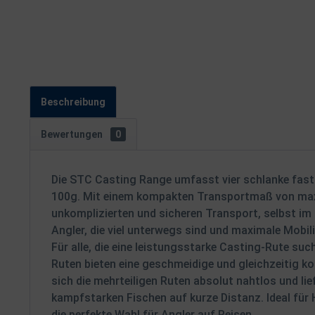
Beschreibung
Bewertungen
0
Die STC Casting Range umfasst vier schlanke fast 
100g. Mit einem kompakten Transportmaß von maxim
unkomplizierten und sicheren Transport, selbst im 
Angler, die viel unterwegs sind und maximale Mobil
Für alle, die eine leistungsstarke Casting-Rute such
Ruten bieten eine geschmeidige und gleichzeitig k
sich die mehrteiligen Ruten absolut nahtlos und lie
kampfstarken Fischen auf kurze Distanz. Ideal für
die perfekte Wahl für Angler auf Reisen.