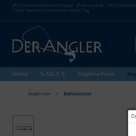
Einfach bezahlen mit Paypal
Versand ab 1,99 € bei Kleina
14 Uhr bestellt Versand am selben Tag
Home
% SALE %
Angelmethode
Ang
Angelruten
Baitcastruten
Co