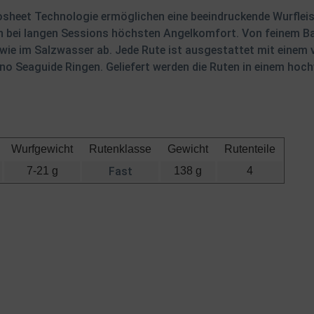
osheet Technologie ermöglichen eine beeindruckende Wurfleist
ch bei langen Sessions höchsten Angelkomfort. Von feinem B
wie im Salzwasser ab. Jede Rute ist ausgestattet mit einem v
 Seaguide Ringen. Geliefert werden die Ruten in einem hochw
Wurfgewicht
Rutenklasse
Gewicht
Rutenteile
7-21 g
Fast
138 g
4