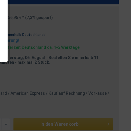
156,95 € *
(7,3% gespart)
osten
rei
innerhalb Deutschlands!
Lieferung!
, Lieferzeit Deutschland ca. 1-3 Werktage
Donnerstag, 06. August
: Bestellen Sie innerhalb 11
Minuten
- maximal 2 Stück.
card / American Express / Kauf auf Rechnung / Vorkasse /
In den
Warenkorb