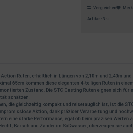
Vergleichen
Merk
Artikel-Nr.:
Action Ruten, erhältlich in Längen von 2,10m und 2,40m und
al 65cm kommen diese eleganten 4-teiligen Ruten in einem pr
montierten Zustand. Die STC Casting Ruten eignen sich für ei
ität schätzen.
en, die gleichzeitig kompakt und reisetauglich ist, ist die STC
ompromisslose Aktion, dank präziser Verarbeitung und hochw
fern eine starke Performance, egal ob beim präzisen Werfen an
 Hecht, Barsch und Zander im Süßwasser, überzeugen sie auch