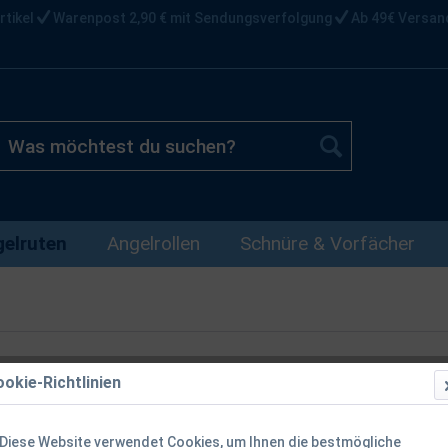
rtikel
Warenpost 2,90 € mit Sendungsverfolgung
Ab 49€ Versan
elruten
Angelrollen
Schnüre & Vorfächer
okie-Richtlinien
Shimano STC 
Reiserute S
Diese Website verwendet Cookies, um Ihnen die bestmögliche