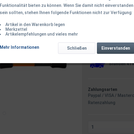
Funktionalität bieten zu können. Wenn Sie damit nicht einverstanden
sein sollten, stehen Ihnen folgende Funktionen nicht zur Verfügung:
145,50 € *
Inhalt:
1 Stück
Artikel in den Warenkorb legen
Merkzettel
inkl. MwSt.
zzgl. Versandk
Artikelempfehlungen und vieles mehr
Ab 49 EUR Versandkostenf
Versandkostenfreie 
Mehr Informationen
Schließen
Einverstanden
Sofort versandfertig
Versand am 
Stunden 41 
Zahlungsarten
Paypal / VISA / Master
Ratenzahlung