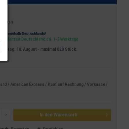
 1 Meter)
osten
rei
innerhalb Deutschlands!
, Lieferzeit Deutschland ca. 1-3 Werktage
Montag, 10. August
- maximal 820 Stück.
card / American Express / Kauf auf Rechnung / Vorkasse /
In den
Warenkorb