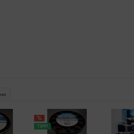
hen
TIPP!