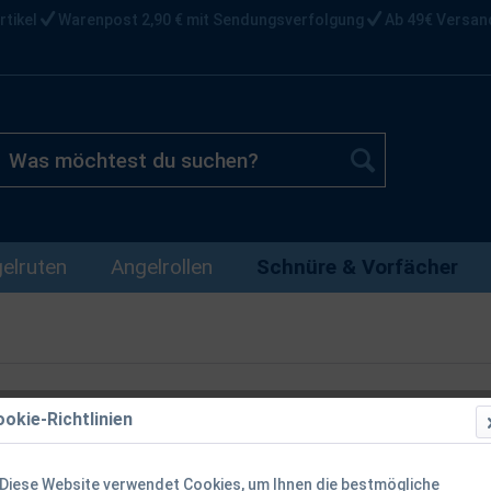
rtikel
Warenpost 2,90 € mit Sendungsverfolgung
Ab 49€ Versan
elruten
Angelrollen
Schnüre & Vorfächer
okie-Richtlinien
Spro C-Tec 
7,6kg Nylon
Diese Website verwendet Cookies, um Ihnen die bestmögliche