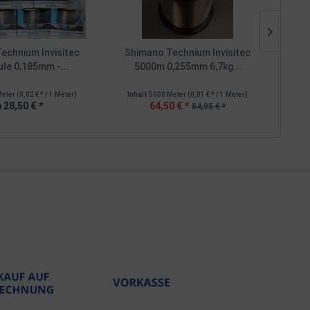
echnium Invisitec
Shimano Technium Invisitec
Sh
le 0,185mm -...
5000m 0,255mm 6,7kg...
5
Meter
(0,02 € * / 1 Meter)
Inhalt
5000 Meter
(0,01 € * / 1 Meter)
Inh
 28,50 € *
64,50 € *
84,95 € *