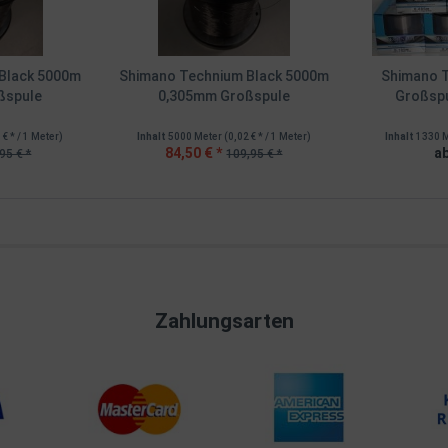
Black 5000m
Shimano Technium Black 5000m
Shimano T
ßspule
0,305mm Großspule
Großspu
 € * / 1 Meter)
Inhalt
5000 Meter
(0,02 € * / 1 Meter)
Inhalt
1330 
84,50 € *
ab
95 € *
109,95 € *
Zahlungsarten