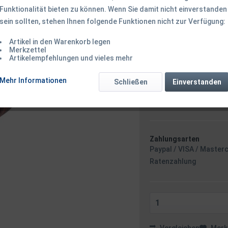
Funktionalität bieten zu können. Wenn Sie damit nicht einverstanden
sein sollten, stehen Ihnen folgende Funktionen nicht zur Verfügung:
0,29 € *
Inhalt:
10 Meter (0,03 € * /
Artikel in den Warenkorb legen
inkl. MwSt.
zzgl. Versandk
Merkzettel
Artikelempfehlungen und vieles mehr
Ab 49 EUR Versandkostenf
Sofort versandfertig
Mehr Informationen
Schließen
Einverstanden
Versand am 
Zahlungsarten
Paypal / VISA / Master
Ratenzahlung