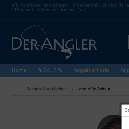
Einfach bezahlen mit Paypal
Versand ab 1,99 € bei Kleina
14 Uhr bestellt Versand am selben Tag
Home
% SALE %
Angelmethode
Ang
Schnüre & Vorfächer
monofile Schnur
Co