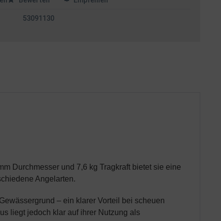
en
Bewerten
Empfehlen
53091130
mm Durchmesser und 7,6 kg Tragkraft bietet sie eine
rschiedene Angelarten.
 Gewässergrund – ein klarer Vorteil bei scheuen
 liegt jedoch klar auf ihrer Nutzung als