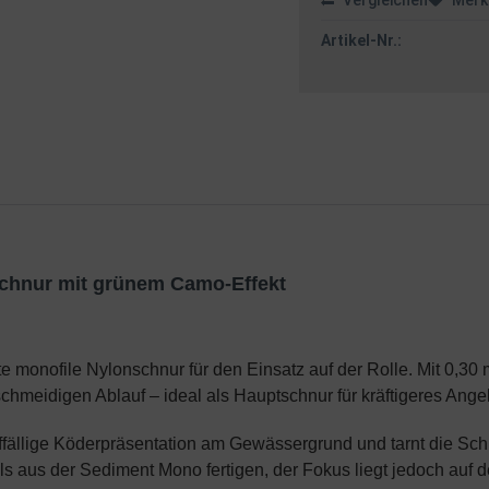
Vergleichen
Merk
Artikel-Nr.:
chnur mit grünem Camo-Effekt
 monofile Nylonschnur für den Einsatz auf der Rolle. Mit 0,30 
schmeidigen Ablauf – ideal als Hauptschnur für kräftigeres Ange
uffällige Köderpräsentation am Gewässergrund und tarnt die Sc
s aus der Sediment Mono fertigen, der Fokus liegt jedoch auf 