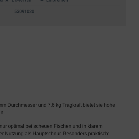
en
Bewerten
Empfehlen
53091030
mm Durchmesser und 7,6 kg Tragkraft bietet sie hohe
ln.
hnur optimal bei scheuen Fischen und in klarem
der Nutzung als Hauptschnur.
Besonders praktisch: