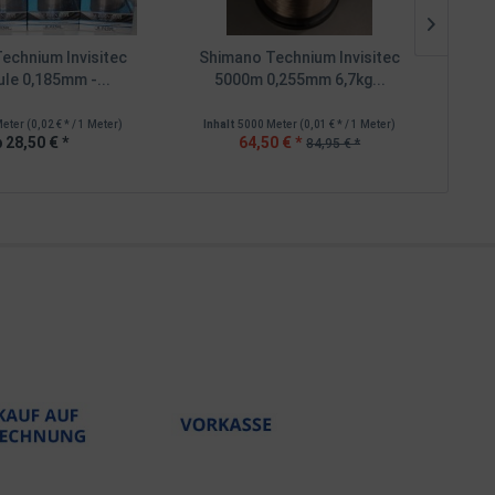
echnium Invisitec
Shimano Technium Invisitec
Sh
le 0,185mm -...
5000m 0,255mm 6,7kg...
5
Meter
(0,02 € * / 1 Meter)
Inhalt
5000 Meter
(0,01 € * / 1 Meter)
Inh
 28,50 € *
64,50 € *
84,95 € *