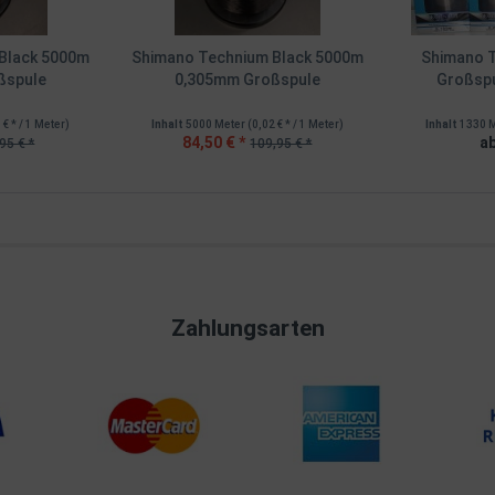
Black 5000m
Shimano Technium Black 5000m
Shimano T
ßspule
0,305mm Großspule
Großspu
 € * / 1 Meter)
Inhalt
5000 Meter
(0,02 € * / 1 Meter)
Inhalt
1330 
84,50 € *
ab
95 € *
109,95 € *
Zahlungsarten