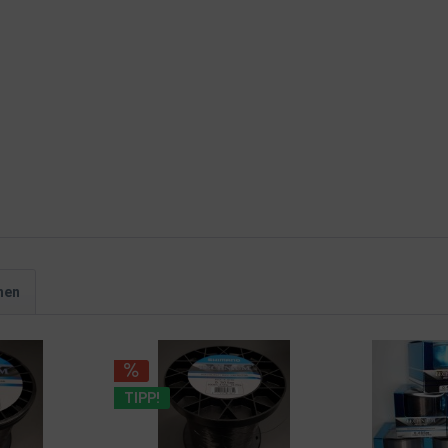
hen
TIPP!