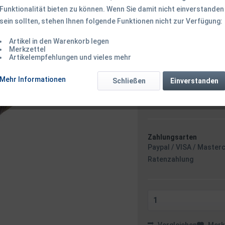
Funktionalität bieten zu können. Wenn Sie damit nicht einverstanden
sein sollten, stehen Ihnen folgende Funktionen nicht zur Verfügung:
0,29 € *
Inhalt:
10 Meter (0,03 € * /
Artikel in den Warenkorb legen
inkl. MwSt.
zzgl. Versandk
Merkzettel
Artikelempfehlungen und vieles mehr
Ab 49 EUR Versandkostenf
Sofort versandfertig
Mehr Informationen
Schließen
Einverstanden
Versand am F
Minuten
- m
Zahlungsarten
Paypal / VISA / Master
Ratenzahlung