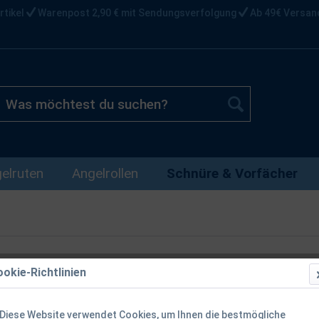
rtikel
Warenpost 2,90 € mit Sendungsverfolgung
Ab 49€ Versan
elruten
Angelrollen
Schnüre & Vorfächer
okie-Richtlinien
Spro C-Tec 
7,6kg Nylon
Diese Website verwendet Cookies, um Ihnen die bestmögliche