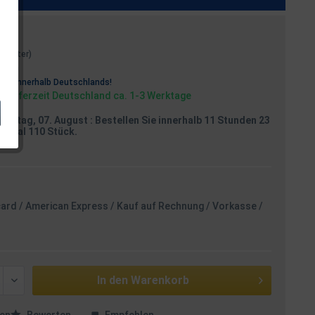
 1 Meter)
osten
rei
innerhalb Deutschlands!
, Lieferzeit Deutschland ca. 1-3 Werktage
reitag, 07. August
: Bestellen Sie innerhalb 11 Stunden 23
aximal 110 Stück.
card / American Express / Kauf auf Rechnung / Vorkasse /
In den
Warenkorb