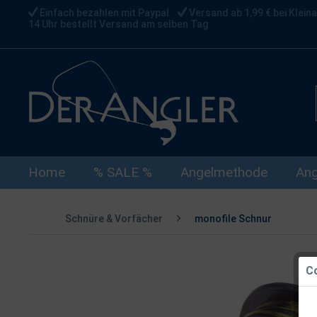
Einfach bezahlen mit Paypal
Versand ab 1,99 € bei Kleina
14 Uhr bestellt Versand am selben Tag
Home
% SALE %
Angelmethode
Ang
Schnüre & Vorfächer
monofile Schnur
Co