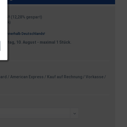
99 € *
(12,28% gespart)
1 Stück)
osten
rei
innerhalb Deutschlands!
Montag, 10. August
- maximal 1 Stück.
card / American Express / Kauf auf Rechnung / Vorkasse /