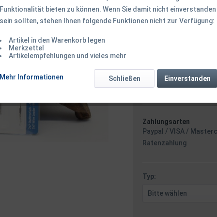
Funktionalität bieten zu können. Wenn Sie damit nicht einverstanden
sein sollten, stehen Ihnen folgende Funktionen nicht zur Verfügung:
3,50 € *
3,
Inhalt:
3 Stück (1,17 € * / 
Artikel in den Warenkorb legen
Merkzettel
inkl. MwSt.
zzgl. Versandk
Artikelempfehlungen und vieles mehr
Ab 49 EUR Versandkostenf
Versand am 
Mehr Informationen
Schließen
Einverstanden
Zahlungsarten
Paypal / VISA / Master
Ratenzahlung
Typ: