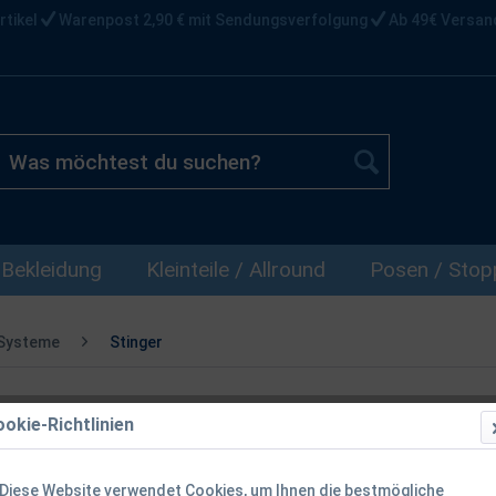
rtikel
Warenpost 2,90 € mit Sendungsverfolgung
Ab 49€ Versan
Bekleidung
Kleinteile / Allround
Posen / Stopp
 Systeme
Stinger
okie-Richtlinien
Balzer Shiras
7x7 11,5cm 
Diese Website verwendet Cookies, um Ihnen die bestmögliche