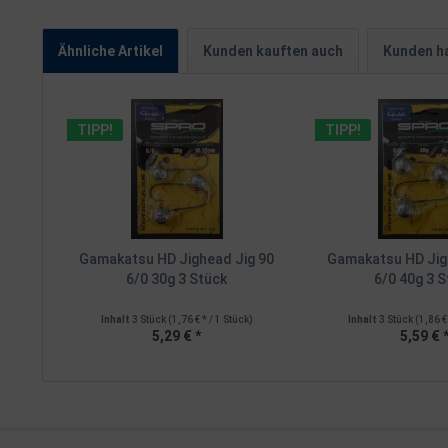
Ähnliche Artikel
Kunden kauften auch
Kunden ha
TIPP!
TIPP!
Gamakatsu HD Jighead Jig 90
Gamakatsu HD Jig
6/0 30g 3 Stück
6/0 40g 3 S
Inhalt
3 Stück
(1,76 € * / 1 Stück)
Inhalt
3 Stück
(1,86 €
5,29 € *
5,59 € 