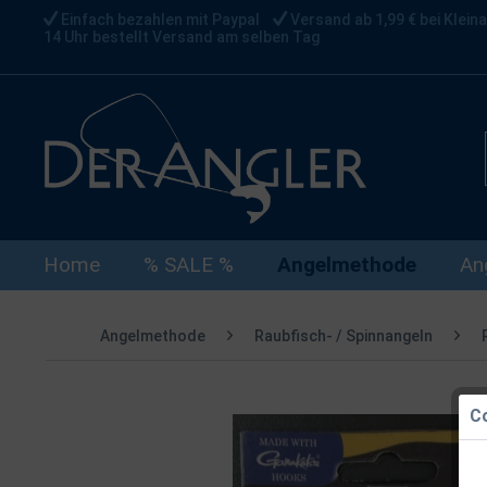
Einfach bezahlen mit Paypal
Versand ab 1,99 € bei Kleina
14 Uhr bestellt Versand am selben Tag
Home
% SALE %
Angelmethode
An
Angelmethode
Raubfisch- / Spinnangeln
Co