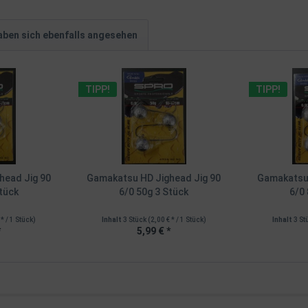
ben sich ebenfalls angesehen
TIPP!
TIPP!
head Jig 90
Gamakatsu HD Jighead Jig 90
Gamakatsu 
tück
6/0 50g 3 Stück
6/0
 * / 1 Stück)
Inhalt
3 Stück
(2,00 € * / 1 Stück)
Inhalt
3 St
*
5,99 € *