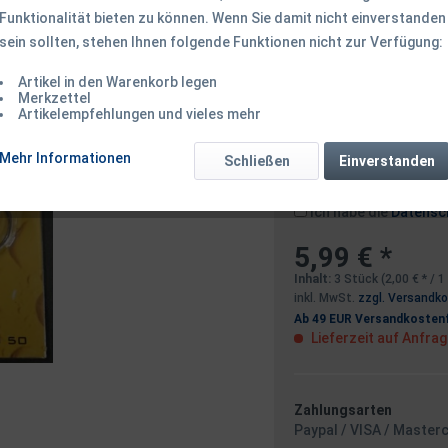
Funktionalität bieten zu können. Wenn Sie damit nicht einverstanden
sein sollten, stehen Ihnen folgende Funktionen nicht zur Verfügung:
Dieser Artikel 
Artikel in den Warenkorb legen
Merkzettel
Artikelempfehlungen und vieles mehr
Benachrichtigen
Mehr Informationen
Schließen
Einverstanden
Ich habe die
Datensc
5,99 € *
Inhalt:
3 Stück (2,00 € * / 
inkl. MwSt.
zzgl. Versandk
Ab 49 EUR Versandkostenf
Lieferzeit auf Anfra
Zahlungsarten
Paypal / VISA / Master