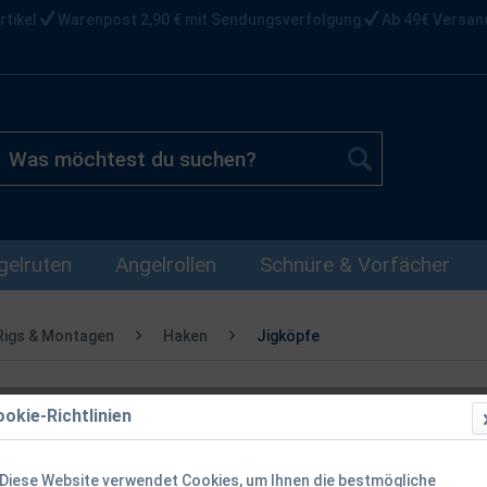
rtikel
Warenpost 2,90 € mit Sendungsverfolgung
Ab 49€ Versan
gelruten
Angelrollen
Schnüre & Vorfächer
Rigs & Montagen
Haken
Jigköpfe
okie-Richtlinien
Gamakatsu HD
Stück
Diese Website verwendet Cookies, um Ihnen die bestmögliche