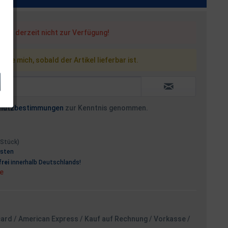
steht derzeit nicht zur Verfügung!
 Sie mich, sobald der Artikel lieferbar ist.
hutzbestimmungen
zur Kenntnis genommen.
1 Stück)
osten
rei
innerhalb Deutschlands!
ge
card / American Express / Kauf auf Rechnung / Vorkasse /