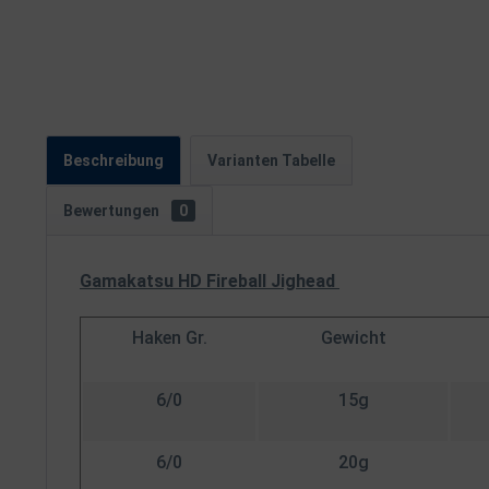
Beschreibung
Varianten Tabelle
Bewertungen
0
G
amakatsu HD Fireball Jighead
Haken Gr.
Gewicht
6/0
15g
6/0
20g