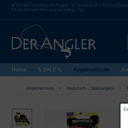
Einfach bezahlen mit Paypal
Versand ab 1,99 € bei Kleina
14 Uhr bestellt Versand am selben Tag
Home
% SALE %
Angelmethode
An
Angelmethode
Raubfisch- / Spinnangeln
Co