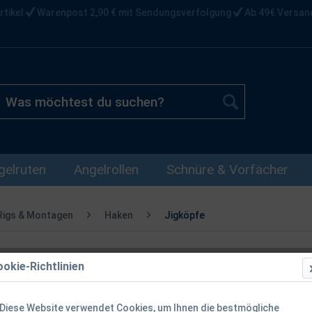
rtikel
Warenpost 2,90 € mit Sendungsverfolgung
Ab 49€ Versan
gelruten
Angelrollen
Schnüre & Vorfächer
Rigs & Montagen
Haken
Jigköpfe
okie-Richtlinien
Spro HD Fire
30g 40g
Diese Website verwendet Cookies, um Ihnen die bestmögliche