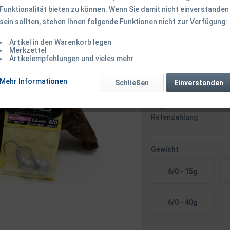
Funktionalität bieten zu können. Wenn Sie damit nicht einverstanden
sein sollten, stehen Ihnen folgende Funktionen nicht zur Verfügung:
ab 3,69 € *
Inhalt:
2 Stück (1,85 € * / 
Artikel in den Warenkorb legen
inkl. MwSt.
zzgl. Versandk
Merkzettel
Artikelempfehlungen und vieles mehr
Ab 49 EUR Versandkostenf
Mehr Informationen
Schließen
Einverstanden
Zahlungsarten
Paypal / VISA / Master
Ratenzahlung
Gewicht
6/0 - 15g
6/0 - 40g