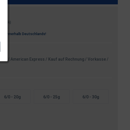
1 Stück)
osten
rei
innerhalb Deutschlands!
card / American Express / Kauf auf Rechnung / Vorkasse /
6/0 - 20g
6/0 - 25g
6/0 - 30g