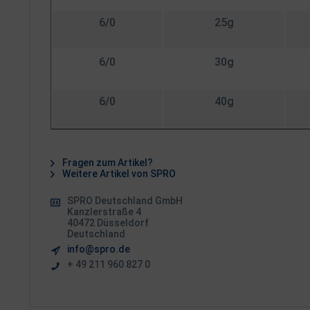
6/0
25g
6/0
30g
6/0
40g
Fragen zum Artikel?
Weitere Artikel von SPRO
SPRO Deutschland GmbH
Kanzlerstraße 4
40472 Düsseldorf
Deutschland
info@spro.de
+ 49 211 960 827 0