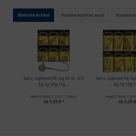
Ähnliche Artikel
Kunden kauften auch
Kunden ha
Spro Jighead HD Jig 90 Gr. 6/0
Spro Jighead HD Spe
5g 7g 10g 14g...
5g 7g 10g 1
Inhalt
3 Stück
(1,13 € * / 1 Stück)
Inhalt
2 Stück
(1,63 €
ab 3,39 € *
ab 3,25 €