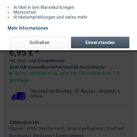
Artikel in den Warenkorb legen
Merkzettel
Artikelempfehlungen und vieles mehr
Zeck Fuji Hook Keeper
Mehr Informationen
Hakenhalter
Schließen
Einverstanden
6,95 € *
inkl. MwSt.
zzgl. Versandkosten
Ab 49 EUR Versandkostenfrei
innerhalb Deutschlands!
Sofort versandfertig, Lieferzeit Deutschland ca. 1-3
Werktage
Versand am Montag, 10. August
- maximal 4
Stück.
Zahlungsarten
Paypal / VISA / Mastercard / American Express / Kauf auf
Rechnung / Vorkasse / Ratenzahlung