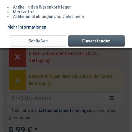
Artikel in den Warenkorb legen
Merkzettel
Artikelempfehlungen und vieles mehr
Salmo Perch 8cm Floating
Mehr Informationen
Holographic Grey Shiner
Schließen
Einverstanden
Dieser Artikel steht derzeit nicht zur
Verfügung!
Benachrichtigen Sie mich, sobald der Artikel
lieferbar ist.
Ich habe die
Datenschutzbestimmungen
zur Kenntnis
genommen.
8,99 € *