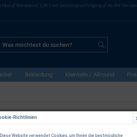
rtikel
Warenpost 2,90 € mit Sendungsverfolgung
Ab 49€ Versan
ächer
Bekleidung
Kleinteile / Allround
Pos
okie-Richtlinien
Balzer Owner
Diese Website verwendet Cookies, um Ihnen die bestmögliche