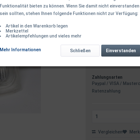
Funktionalität bieten zu können. Wenn Sie damit nicht einverstanden
9,50 € *
13
sein sollten, stehen Ihnen folgende Funktionen nicht zur Verfügung:
Inhalt:
6 Stück (1,58 € * / 
inkl. MwSt.
zzgl. Versandk
Artikel in den Warenkorb legen
Ab 49 EUR Versandkostenf
Merkzettel
Sofort versandfertig
Artikelempfehlungen und vieles mehr
Versand am F
Mehr Informationen
Schließen
Einverstanden
Zahlungsarten
Paypal / VISA / Master
Ratenzahlung
Vergleichen
Merk