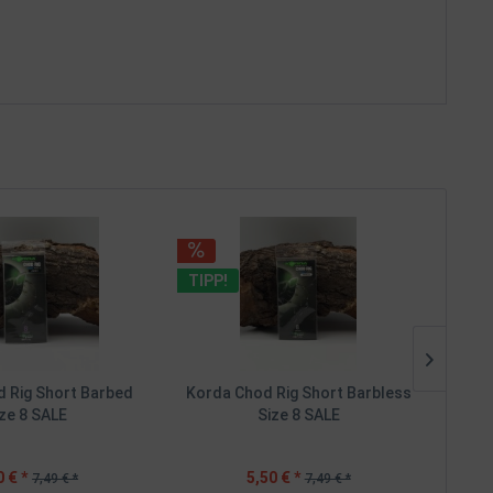
TIPP!
TIPP
 Rig Short Barbed
Korda Chod Rig Short Barbless
Spr
ze 8 SALE
Size 8 SALE
I
0 € *
5,50 € *
7,49 € *
7,49 € *