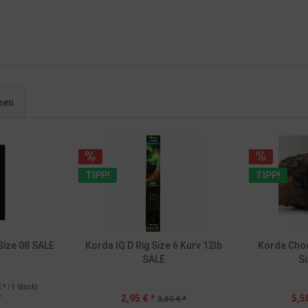
hen
TIPP!
TIPP!
Size 08 SALE
Korda IQ D Rig Size 6 Kurv 12lb
Korda Chod
SALE
Si
€ * / 1 Stück)
*
2,95 € *
5,5
3,69 € *