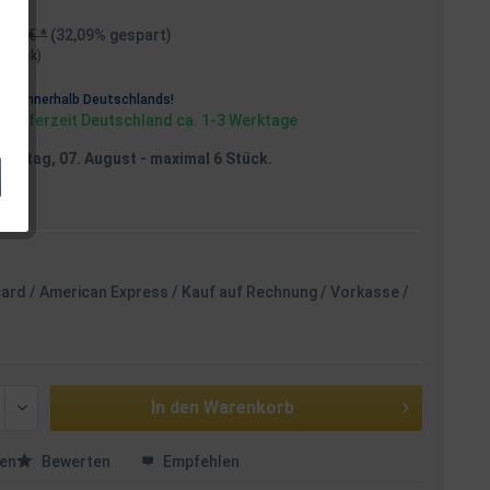
,99 € *
(32,09% gespart)
1 Stück)
osten
rei
innerhalb Deutschlands!
, Lieferzeit Deutschland ca. 1-3 Werktage
reitag, 07. August
- maximal 6 Stück.
card / American Express / Kauf auf Rechnung / Vorkasse /
In den
Warenkorb
en
Bewerten
Empfehlen