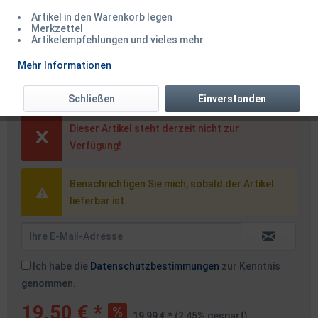
Artikel in den Warenkorb legen
Merkzettel
Artikelempfehlungen und vieles mehr
Okuma 8K 14000 Alu Shallow
Mehr Informationen
Spule
Schließen
Einverstanden
Dieser Artikel steht derzeit nicht zur
Verfügung!
Benachrichtigen Sie mich, sobald der Artikel
lieferbar ist.
Ich habe die
Datenschutzbestimmungen
zur Kenntnis
genommen.
19,50 € *
19,99 € *
(2,45% gespart)